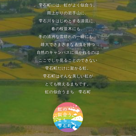
雫石町には、虹がよく似合う。
雨上がりの岩手山に、
雫石川をはじめとする清流に、
春の桜並木にも、
冬の清冽な雪晴れの一瞬にも、
雄大でさまざまな表情を持つ
自然のキャンパスに描かれるのは
ここでしか見ることのできない
雫石町だけに架かる虹。
雫石町はそんな美しい虹が
とても映えるまちです。
虹の似合うまち 雫石町