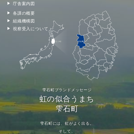
庁舎案内図
各課の概要
組織機構図
視察受入について
雫石町ブランドメッセージ
虹の似合うまち
雫石町
雫石町には、虹がよく出る。
そして、