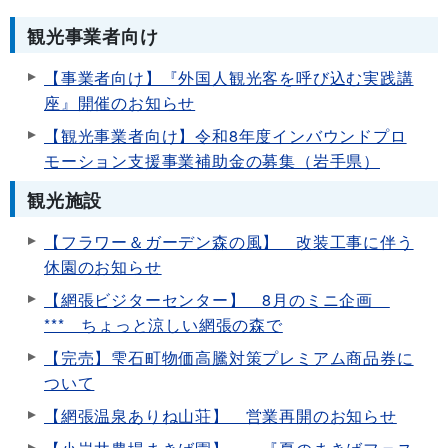
観光事業者向け
【事業者向け】『外国人観光客を呼び込む実践講
座』開催のお知らせ
【観光事業者向け】令和8年度インバウンドプロ
モーション支援事業補助金の募集（岩手県）
観光施設
【フラワー＆ガーデン森の風】 改装工事に伴う
休園のお知らせ
【網張ビジターセンター】 8月のミニ企画
*** ちょっと涼しい網張の森で
【完売】雫石町物価高騰対策プレミアム商品券に
ついて
【網張温泉ありね山荘】 営業再開のお知らせ