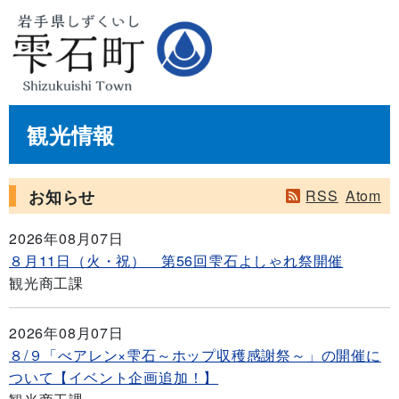
観光情報
お知らせ
RSS
Atom
2026年08月07日
８月11日（火・祝） 第56回雫石よしゃれ祭開催
観光商工課
2026年08月07日
８/９「べアレン×雫石～ホップ収穫感謝祭～」の開催に
ついて【イベント企画追加！】