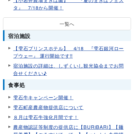
【小岩井農場まきば園】 『夏のまきばフェス
タ』 7/18から開催！
一覧へ
宿泊施設
【雫石プリンスホテル】 4/18 『雫石銀河ロー
プウェー』 運行開始です!!
宿泊施設の詳細は、しずくいし観光協会までお問
合せください♪
食事処
雫石牛キャンペーン開催！
雫石町産農産物提供店について
８月は雫石牛強化月間です！
農産物認証等制度の提供店に【BURiBARi】【麺