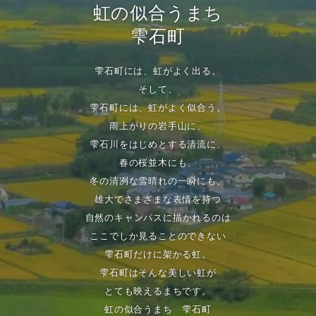
虹の似合うまち
雫石町
雫石町には、虹がよく出る。
そして、
雫石町には、虹がよく似合う。
雨上がりの岩手山に、
雫石川をはじめとする清流に、
春の桜並木にも、
冬の清冽な雪晴れの一瞬にも、
雄大でさまざまな表情を持つ
自然のキャンパスに描かれるのは
ここでしか見ることのできない
雫石町だけに架かる虹。
雫石町はそんな美しい虹が
とても映えるまちです。
虹の似合うまち 雫石町