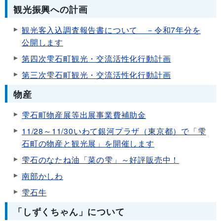
観光振興への計画
観光客入込調査報告書について －令和7年分を
公開します
第四次雫石町観光・交流活性化行動計画
第三次雫石町観光・交流活性化行動計画
物産
雫石町物産展等出展事業費補助金
11/28～11/30いわて銀河プラザ（東京都）で「雫
石町の物産と観光展」を開催します
雫石のなたね油「菜の雫」～好評販売中！
南部かしわ
雫石牛
「しずくちゃん」について