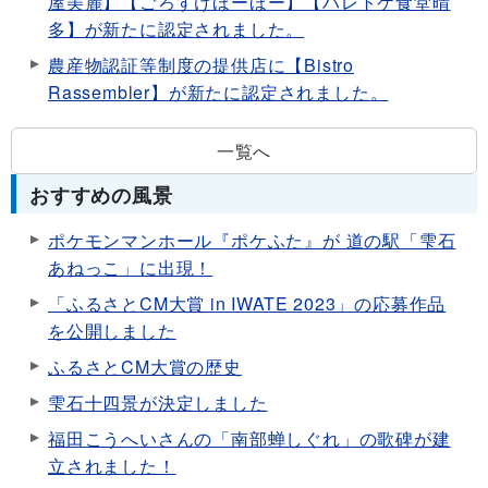
屋美麓】【ごろすけほーほー】【ハレトケ食堂晴
多】が新たに認定されました。
農産物認証等制度の提供店に【Bistro
Rassembler】が新たに認定されました。
一覧へ
おすすめの風景
ポケモンマンホール『ポケふた』が 道の駅「雫石
あねっこ」に出現！
「ふるさとCM大賞 in IWATE 2023」の応募作品
を公開しました
ふるさとCM大賞の歴史
雫石十四景が決定しました
福田こうへいさんの「南部蝉しぐれ」の歌碑が建
立されました！