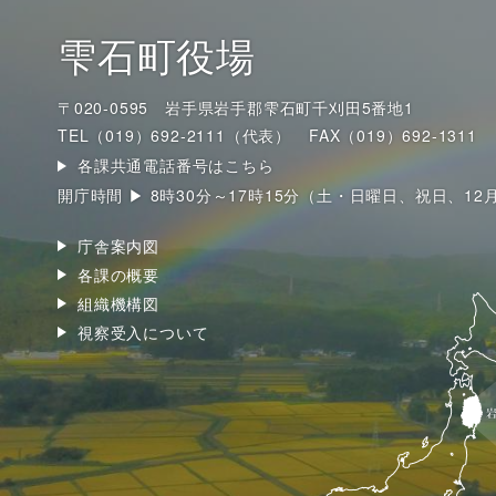
雫石町役場
〒020-0595 岩手県岩手郡雫石町千刈田5番地1
TEL（019）692-2111（代表）
FAX（019）692-1311
各課共通電話番号はこちら
開庁時間 ▶ 8時30分～17時15分（土・日曜日、祝日、12
庁舎案内図
各課の概要
組織機構図
視察受入について