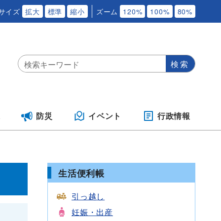
サイズ
拡大
標準
縮小
ズーム
120%
100%
80%
保
防災
イベント
行政情報
生活便利帳
引っ越し
妊娠・出産