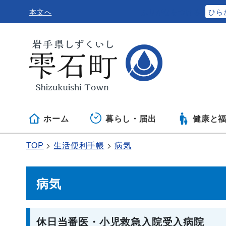
本文へ
ふりがなをつける
ひら
ホーム
暮らし・届出
健康と
TOP
生活便利手帳
病気
病気
休日当番医・小児救急入院受入病院