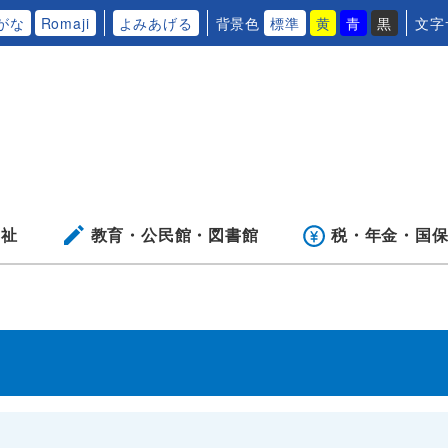
がな
Romaji
よみあげる
背景色
標準
黄
青
黒
文字
福祉
教育・公民館・
図書館
税・年金・
国