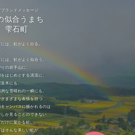
町ブランドメッセージ
の似合うまち
雫石町
町には、虹がよく出る。
て、
町には、虹がよく似合う。
がりの岩手山に、
川をはじめとする清流に、
桜並木にも、
清冽な雪晴れの一瞬にも、
でさまざまな表情を持つ
のキャンパスに描かれるのは
でしか見ることのできない
町だけに架かる虹。
町はそんな美しい虹が