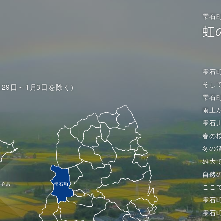
雫石
虹
雫石
そし
月29日～1月3日を除く）
雫石
雨上
雫石
春の
冬の
雄大
自然
ここ
雫石
雫石