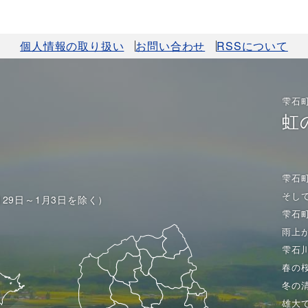
個人情報の取り扱い
お問い合わせ
RSSについて
雫石
虹
雫石
そし
月29日～1月3日を除く）
雫石
雨上
雫石
春の
冬の
雄大