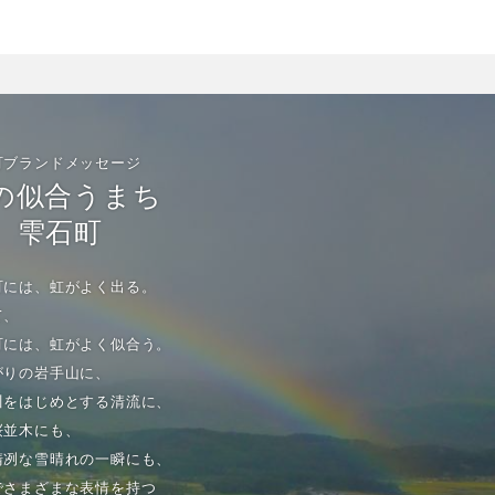
町ブランドメッセージ
の似合うまち
雫石町
町には、虹がよく出る。
て、
町には、虹がよく似合う。
がりの岩手山に、
川をはじめとする清流に、
桜並木にも、
清冽な雪晴れの一瞬にも、
でさまざまな表情を持つ