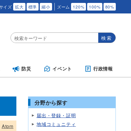
サイズ
拡大
標準
縮小
ズーム
120%
100%
80%
保
防災
イベント
行政情報
分野から探す
届出・登録・証明
地域コミュニティ
Atom