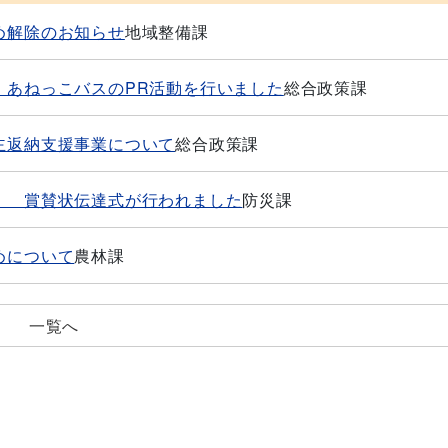
め解除のお知らせ
地域整備課
！あねっこバスのPR活動を行いました
総合政策課
主返納支援事業について
総合政策課
！ 賞賛状伝達式が行われました
防災課
めについて
農林課
一覧へ