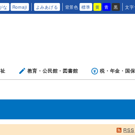
がな
Romaji
よみあげる
背景色
標準
黄
青
黒
文字
福祉
教育・公民館・
図書館
税・年金・
国
RSS