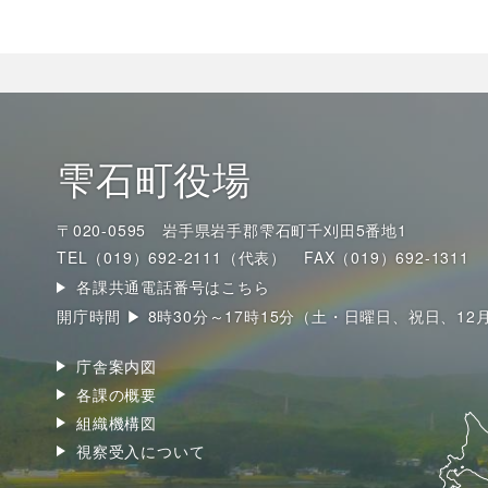
雫石町役場
〒020-0595 岩手県岩手郡雫石町千刈田5番地1
TEL（019）692-2111（代表）
FAX（019）692-1311
各課共通電話番号はこちら
開庁時間 ▶ 8時30分～17時15分（土・日曜日、祝日、12
庁舎案内図
各課の概要
組織機構図
視察受入について