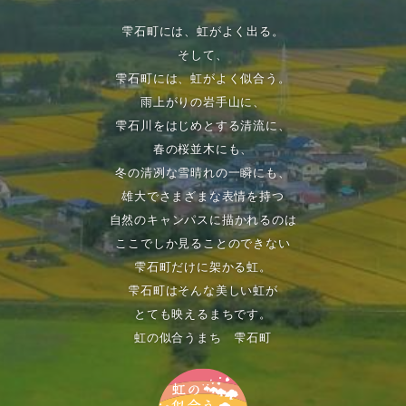
雫石町には、虹がよく出る。
そして、
雫石町には、虹がよく似合う。
雨上がりの岩手山に、
雫石川をはじめとする清流に、
春の桜並木にも、
冬の清冽な雪晴れの一瞬にも、
雄大でさまざまな表情を持つ
自然のキャンパスに描かれるのは
ここでしか見ることのできない
雫石町だけに架かる虹。
雫石町はそんな美しい虹が
とても映えるまちです。
虹の似合うまち 雫石町