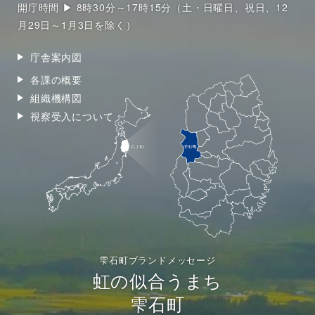
開庁時間 ▶ 8時30分～17時15分（土・日曜日、祝日、12
月29日～1月3日を除く）
庁舎案内図
各課の概要
組織機構図
視察受入について
雫石町ブランドメッセージ
虹の似合うまち
雫石町