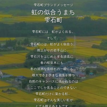
雫石町ブランドメッセージ
虹の似合うまち
雫石町
雫石町には、虹がよく出る。
そして、
雫石町には、虹がよく似合う。
雨上がりの岩手山に、
雫石川をはじめとする清流に、
春の桜並木にも、
冬の清冽な雪晴れの一瞬にも、
雄大でさまざまな表情を持つ
自然のキャンパスに描かれるのは
ここでしか見ることのできない
雫石町だけに架かる虹。
雫石町はそんな美しい虹が
とても映えるまちです。