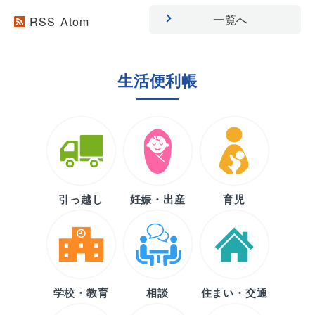
一覧へ
RSS
Atom
生活便利帳
引っ越し
妊娠・出産
育児
学校・教育
相談
住まい・交通