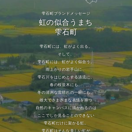
雫石町ブランドメッセージ
虹の似合うまち
雫石町
雫石町には、虹がよく出る。
そして、
雫石町には、虹がよく似合う。
雨上がりの岩手山に、
雫石川をはじめとする清流に、
春の桜並木にも、
冬の清冽な雪晴れの一瞬にも、
雄大でさまざまな表情を持つ
自然のキャンパスに描かれるのは
ここでしか見ることのできない
雫石町だけに架かる虹。
雫石町はそんな美しい虹が