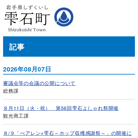
記事
2026年08月07日
審議会等の会議の公開について
総務課
８月11日（火・祝） 第56回雫石よしゃれ祭開催
観光商工課
８/９「べアレン×雫石～ホップ収穫感謝祭～」の開催に