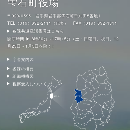
雫石町役場
〒020-0595 岩手県岩手郡雫石町千刈田5番地1
TEL（019）692-2111（代表）
FAX（019）692-1311
各課共通電話番号はこちら
開庁時間 ▶ 8時30分～17時15分（土・日曜日、祝日、12
月29日～1月3日を除く）
庁舎案内図
各課の概要
組織機構図
視察受入について