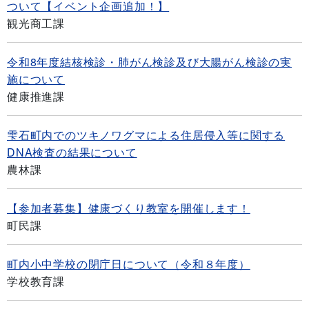
ついて【イベント企画追加！】
観光商工課
令和8年度結核検診・肺がん検診及び大腸がん検診の実
施について
健康推進課
雫石町内でのツキノワグマによる住居侵入等に関する
DNA検査の結果について
農林課
【参加者募集】健康づくり教室を開催します！
町民課
町内小中学校の閉庁日について（令和８年度）
学校教育課