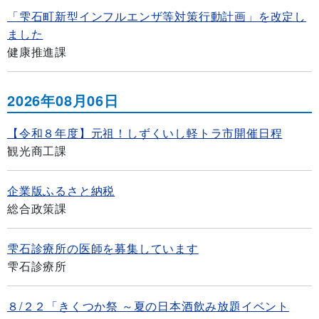
「雫石町新型インフルエンザ等対策行動計画」を改定し
ました
健康推進課
2026年08月06日
【令和８年度】元祖！しずくいし軽トラ市開催日程
観光商工課
企業版ふるさと納税
総合政策課
雫石診療所の医師を募集しています
雫石診療所
８/２２「きくつか祭 ～夏の日本酒飲み放題イベント