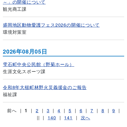
～」の開催について
観光商工課
盛岡地区動物愛護フェス2026の開催について
環境対策室
2026年08月05日
雫石町中央公民館（野菊ホール）
生涯文化スポーツ課
令和8年大槌町林野火災義援金のご報告
福祉課
前へ
|
1
|
2
|
3
|
4
|
5
|
6
|
7
|
8
|
9
|
||
|
140
|
141
|
次へ