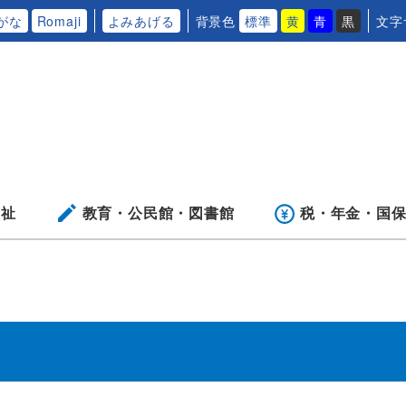
がな
Romaji
よみあげる
背景色
標準
黄
青
黒
文字
福祉
教育・公民館・
図書館
税・年金・
国