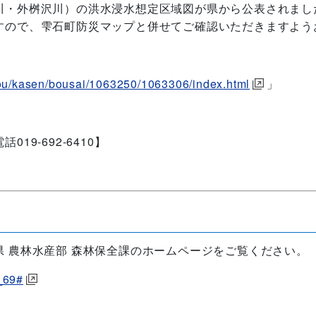
川・外桝沢川）の洪水浸水想定区域図が県から公表されまし
すので、雫石町防災マップと併せてご確認いただきますよう
bou/kasen/bousai/1063250/1063306/index.html
」
9-692-6410】
 農林水産部 森林保全課のホームページをご覧ください。
_69#