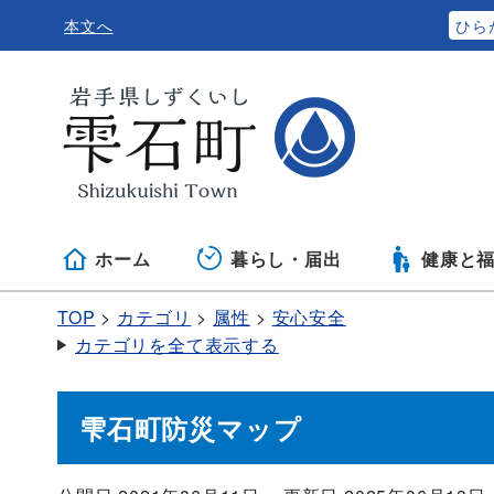
本文へ
ふりがなをつける
ひら
ホーム
暮らし・届出
健康と
TOP
カテゴリ
属性
安心安全
カテゴリを全て表示する
雫石町防災マップ