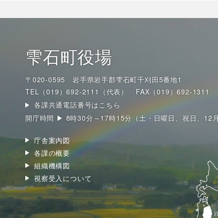
雫石町役場
〒020-0595 岩手県岩手郡雫石町千刈田5番地1
TEL（019）692-2111（代表）
FAX（019）692-1311
各課共通電話番号はこちら
開庁時間 ▶ 8時30分～17時15分（土・日曜日、祝日、12
庁舎案内図
各課の概要
組織機構図
視察受入について