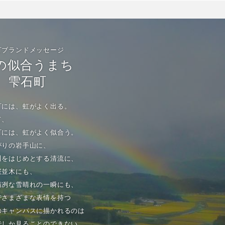
町ブランドメッセージ
の似合うまち
雫石町
町には、虹がよく出る。
て、
町には、虹がよく似合う。
がりの岩手山に、
川をはじめとする清流に、
桜並木にも、
清冽な雪晴れの一瞬にも、
でさまざまな表情を持つ
のキャンパスに描かれるのは
でしか見ることのできない