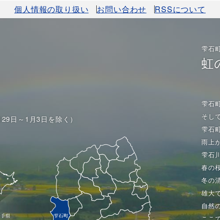
個人情報の取り扱い
お問い合わせ
RSSについて
雫石
虹
雫石
そし
月29日～1月3日を除く）
雫石
雨上
雫石
春の
冬の
雄大
自然
ここ