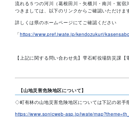
流れる５つの河川（葛根田川・矢櫃川・南川・鴬宿
つきましては、以下のリンクからご確認いただけま
詳しくは県のホームページにてご確認ください
「
https://www.pref.iwate.jp/kendozukuri/kasensa
【上記に関する問い合わせ先】雫石町役場防災課【電話01
【山地災害危険地区について】
◇町有林の山地災害危険地区については下記の岩手県
https://www.sonicweb-asp.jp/iwate/map?theme=th