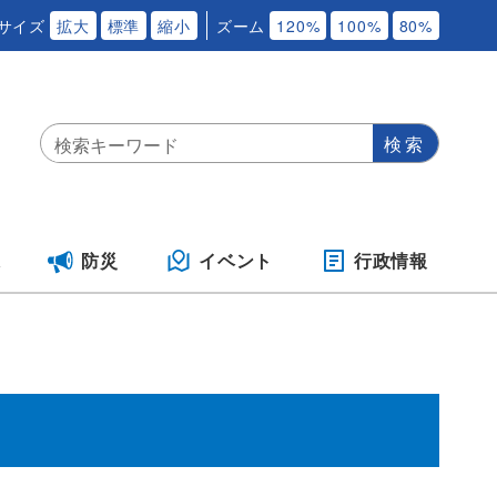
サイズ
拡大
標準
縮小
ズーム
120%
100%
80%
保
防災
イベント
行政情報