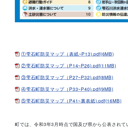
①雫石町防災マップ（表紙~P13).pdf(6MB)
②雫石町防災マップ（P14~P26).pdf(11MB)
③雫石町防災マップ（P27~P32).pdf(8MB)
④雫石町防災マップ（P33~P40).pdf(9MB)
⑤雫石町防災マップ（P41~裏表紙).pdf(16MB)
町では、令和3年3月時点で国及び県から公表されて