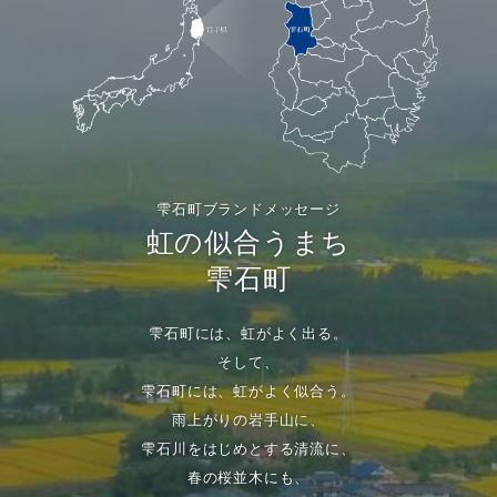
雫石町ブランドメッセージ
虹の似合うまち
雫石町
雫石町には、虹がよく出る。
そして、
雫石町には、虹がよく似合う。
雨上がりの岩手山に、
雫石川をはじめとする清流に、
春の桜並木にも、