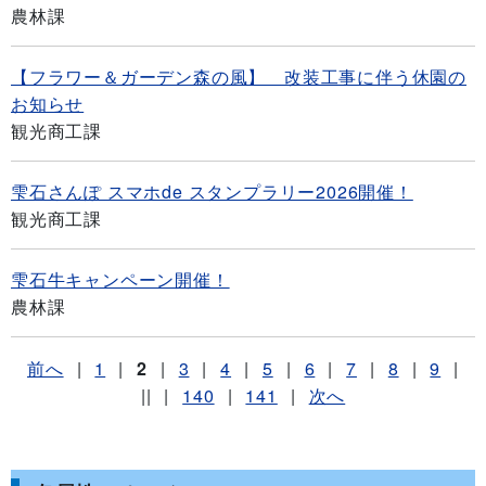
農林課
【フラワー＆ガーデン森の風】 改装工事に伴う休園の
お知らせ
観光商工課
雫石さんぽ スマホde スタンプラリー2026開催！
観光商工課
雫石牛キャンペーン開催！
農林課
前へ
|
1
|
2
|
3
|
4
|
5
|
6
|
7
|
8
|
9
|
||
|
140
|
141
|
次へ