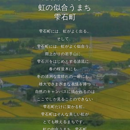
虹の似合うまち
雫石町
雫石町には、虹がよく出る。
そして、
雫石町には、虹がよく似合う。
雨上がりの岩手山に、
雫石川をはじめとする清流に、
春の桜並木にも、
冬の清冽な雪晴れの一瞬にも、
雄大でさまざまな表情を持つ
自然のキャンパスに描かれるのは
ここでしか見ることのできない
雫石町だけに架かる虹。
雫石町はそんな美しい虹が
とても映えるまちです。
虹の似合うまち 雫石町