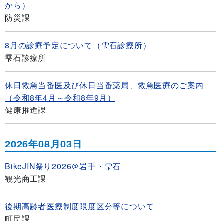
から）
防災課
8月の診療予定について（雫石診療所）
雫石診療所
休日救急当番医及び休日当番薬局、救急医療のご案内
（令和8年4月～令和8年9月）
健康推進課
2026年08月03日
BikeJIN祭り2026＠岩手・雫石
観光商工課
後期高齢者医療制度限度区分等について
町民課