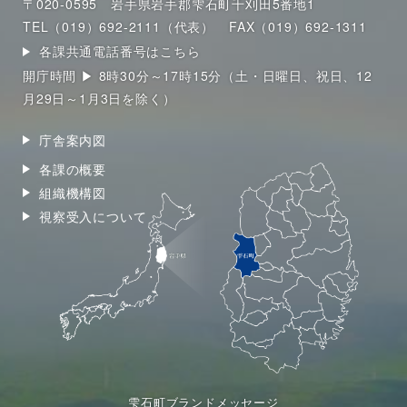
〒020-0595 岩手県岩手郡雫石町千刈田5番地1
TEL（019）692-2111（代表）
FAX（019）692-1311
各課共通電話番号はこちら
開庁時間 ▶ 8時30分～17時15分（土・日曜日、祝日、12
月29日～1月3日を除く）
庁舎案内図
各課の概要
組織機構図
視察受入について
雫石町ブランドメッセージ