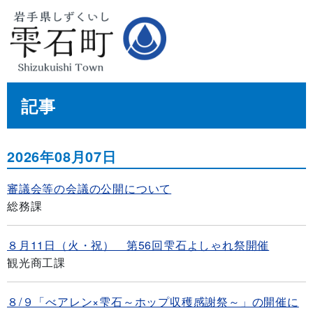
記事
2026年08月07日
審議会等の会議の公開について
総務課
８月11日（火・祝） 第56回雫石よしゃれ祭開催
観光商工課
８/９「べアレン×雫石～ホップ収穫感謝祭～」の開催に