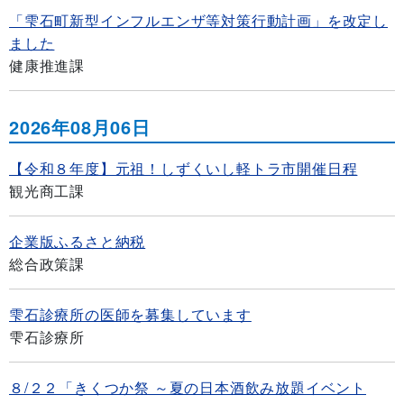
「雫石町新型インフルエンザ等対策行動計画」を改定し
ました
健康推進課
2026年08月06日
【令和８年度】元祖！しずくいし軽トラ市開催日程
観光商工課
企業版ふるさと納税
総合政策課
雫石診療所の医師を募集しています
雫石診療所
８/２２「きくつか祭 ～夏の日本酒飲み放題イベント