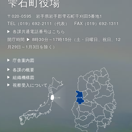
雫石町役場
〒020-0595 岩手県岩手郡雫石町千刈田5番地1
TEL（019）692-2111（代表）
FAX（019）692-1311
各課共通電話番号はこちら
開庁時間 ▶ 8時30分～17時15分（土・日曜日、祝日、12
月29日～1月3日を除く）
庁舎案内図
各課の概要
組織機構図
視察受入について