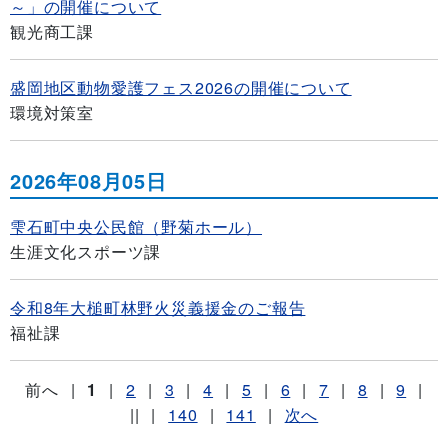
～」の開催について
観光商工課
盛岡地区動物愛護フェス2026の開催について
環境対策室
2026年08月05日
雫石町中央公民館（野菊ホール）
生涯文化スポーツ課
令和8年大槌町林野火災義援金のご報告
福祉課
前へ
|
1
|
2
|
3
|
4
|
5
|
6
|
7
|
8
|
9
|
||
|
140
|
141
|
次へ