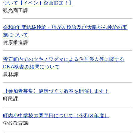
ついて【イベント企画追加！】
観光商工課
令和8年度結核検診・肺がん検診及び大腸がん検診の実
施について
健康推進課
雫石町内でのツキノワグマによる住居侵入等に関する
DNA検査の結果について
農林課
【参加者募集】健康づくり教室を開催します！
町民課
町内小中学校の閉庁日について（令和８年度）
学校教育課