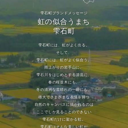
雫石町ブランドメッセージ
虹の似合うまち
雫石町
雫石町には、虹がよく出る。
そして、
雫石町には、虹がよく似合う。
雨上がりの岩手山に、
雫石川をはじめとする清流に、
春の桜並木にも、
冬の清冽な雪晴れの一瞬にも、
雄大でさまざまな表情を持つ
自然のキャンパスに描かれるのは
ここでしか見ることのできない
雫石町だけに架かる虹。
雫石町はそんな美しい虹が