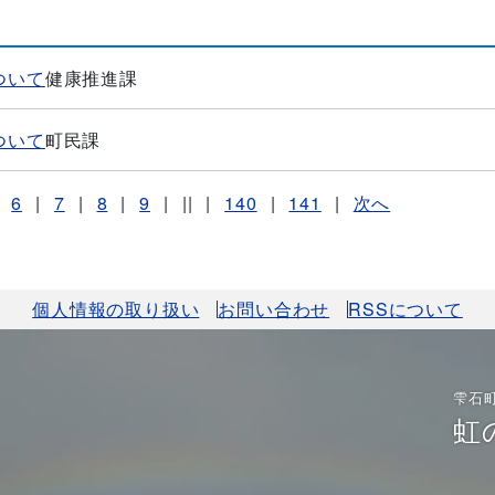
ついて
健康推進課
ついて
町民課
6
|
7
|
8
|
9
|
||
|
140
|
141
|
次へ
個人情報の取り扱い
お問い合わせ
RSSについて
雫石
虹