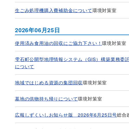
生ごみ処理機購入費補助金について
環境対策室
2026年06月25日
使用済み食用油の回収にご協力下さい！
環境対策室
雫石町公開型地理情報システム（GIS）構築業務委
について
地域ではじめる資源の集団回収
環境対策室
墓地の供物持ち帰りについて
環境対策室
広報しずくいしお知らせ版 2026年6月25日号
総合