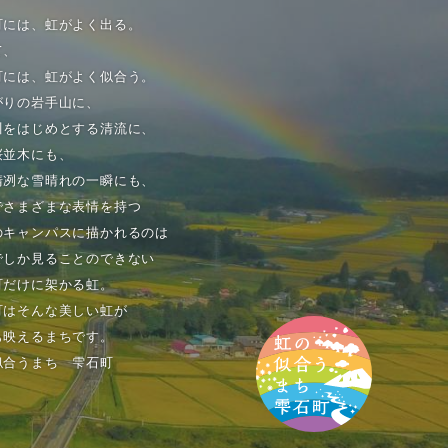
町には、虹がよく出る。
て、
町には、虹がよく似合う。
がりの岩手山に、
川をはじめとする清流に、
桜並木にも、
清冽な雪晴れの一瞬にも、
でさまざまな表情を持つ
のキャンパスに描かれるのは
でしか見ることのできない
町だけに架かる虹。
町はそんな美しい虹が
も映えるまちです。
似合うまち 雫石町