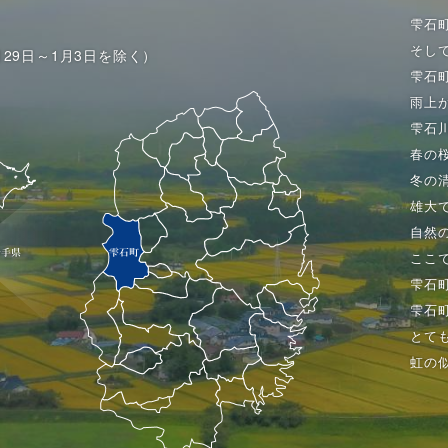
雫石
そし
月29日～1月3日を除く）
雫石
雨上
雫石
春の
冬の
雄大
自然
ここ
雫石
雫石
とて
虹の