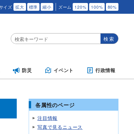
サイズ
拡大
標準
縮小
ズーム
120%
100%
80%
保
防災
イベント
行政情報
各属性のページ
注目情報
写真で見るニュース