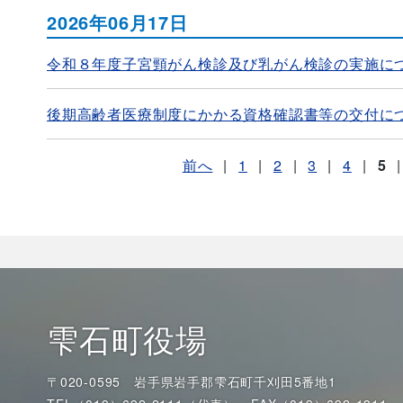
2026年06月17日
令和８年度子宮頸がん検診及び乳がん検診の実施に
後期高齢者医療制度にかかる資格確認書等の交付に
前へ
|
1
|
2
|
3
|
4
|
5
|
雫石町役場
〒020-0595 岩手県岩手郡雫石町千刈田5番地1