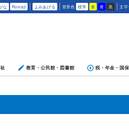
がな
Romaji
よみあげる
背景色
標準
黄
青
黒
文字
福祉
教育・公民館・
図書館
税・年金・
国