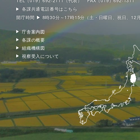
TEL（019）692-2111（代表）
FAX（019）692-1311
各課共通電話番号はこちら
開庁時間 ▶ 8時30分～17時15分（土・日曜日、祝日、12
庁舎案内図
各課の概要
組織機構図
視察受入について