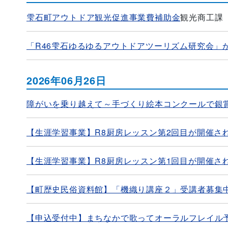
雫石町アウトドア観光促進事業費補助金
観光商工課
「R46雫石ゆるゆるアウトドアツーリズム研究会」
2026年06月26日
障がいを乗り越えて～手づくり絵本コンクールで銀
【生涯学習事業】R8厨房レッスン第2回目が開催さ
【生涯学習事業】R8厨房レッスン第1回目が開催さ
【町歴史民俗資料館】「機織り講座２」受講者募集中！
【申込受付中】まちなかで歌ってオーラルフレイル