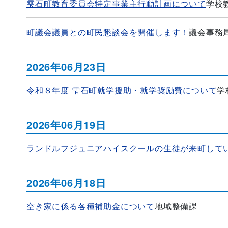
雫石町教育委員会特定事業主行動計画について
学校
町議会議員との町民懇談会を開催します！
議会事務
2026年06月23日
令和８年度 雫石町就学援助・就学奨励費について
学
2026年06月19日
ランドルフジュニアハイスクールの生徒が来町して
2026年06月18日
空き家に係る各種補助金について
地域整備課