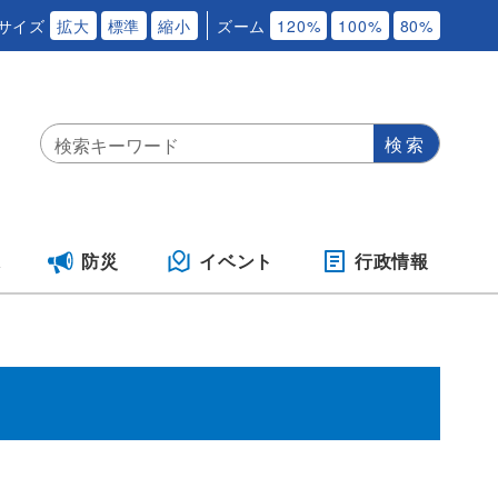
サイズ
拡大
標準
縮小
ズーム
120%
100%
80%
保
防災
イベント
行政情報