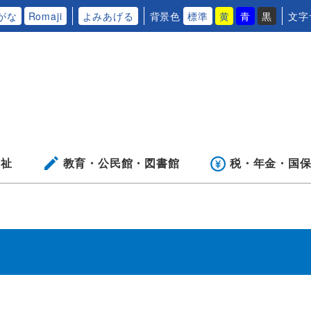
がな
Romaji
よみあげる
背景色
標準
黄
青
黒
文字
福祉
教育・公民館・
図書館
税・年金・
国