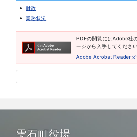
財政
業務状況
PDFの閲覧にはAdobe社の無
ージから入手してくださ
Adobe Acrobat Read
雫石町役場