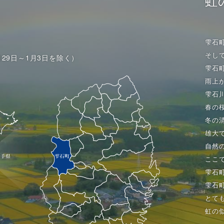
虹
雫石
そし
月29日～1月3日を除く）
雫石
雨上
雫石
春の
冬の
雄大
自然
ここ
雫石
雫石
とて
虹の