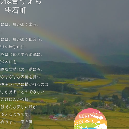
の似合うまち
雫石町
町には、虹がよく出る。
て、
町には、虹がよく似合う。
がりの岩手山に、
川をはじめとする清流に、
桜並木にも、
清冽な雪晴れの一瞬にも、
でさまざまな表情を持つ
のキャンパスに描かれるのは
でしか見ることのできない
町だけに架かる虹。
町はそんな美しい虹が
も映えるまちです。
似合うまち 雫石町