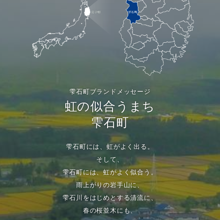
雫石町ブランドメッセージ
虹の似合うまち
雫石町
雫石町には、虹がよく出る。
そして、
雫石町には、虹がよく似合う。
雨上がりの岩手山に、
雫石川をはじめとする清流に、
春の桜並木にも、