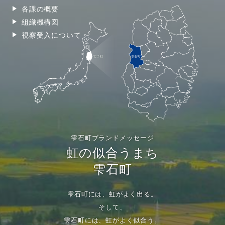
各課の概要
組織機構図
視察受入について
雫石町ブランドメッセージ
虹の似合うまち
雫石町
雫石町には、虹がよく出る。
そして、
雫石町には、虹がよく似合う。