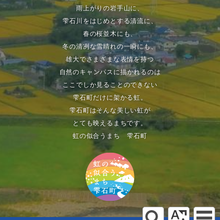
雨上がりの岩手山に、
雫石川をはじめとする清流に、
春の桜並木にも、
冬の清冽な雪晴れの一瞬にも、
雄大でさまざまな表情を持つ
自然のキャンパスに描かれるのは
ここでしか見ることのできない
雫石町だけに架かる虹。
雫石町はそんな美しい虹が
とても映えるまちです。
虹の似合うまち 雫石町