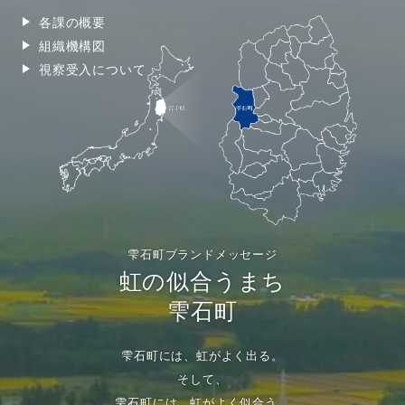
各課の概要
組織機構図
視察受入について
雫石町ブランドメッセージ
虹の似合うまち
雫石町
雫石町には、虹がよく出る。
そして、
雫石町には、虹がよく似合う。