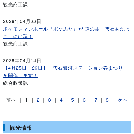
観光商工課
2026年04月22日
ポケモンマンホール『ポケふた』が 道の駅「雫石あねっ
こ」に出現！
観光商工課
2026年04月14日
【4月25日・26日】「雫石銀河ステーション春まつり」
を開催します！
総合政策課
前へ
|
1
|
2
|
3
|
4
|
5
|
6
|
7
|
8
|
次へ
観光情報