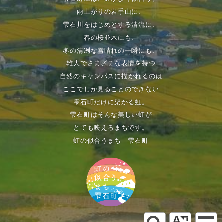
雨上がりの岩手山に、
雫石川をはじめとする清流に、
春の桜並木にも、
冬の清冽な雪晴れの一瞬にも、
雄大でさまざまな表情を持つ
自然のキャンパスに描かれるのは
ここでしか見ることのできない
雫石町だけに架かる虹。
雫石町はそんな美しい虹が
とても映えるまちです。
虹の似合うまち 雫石町