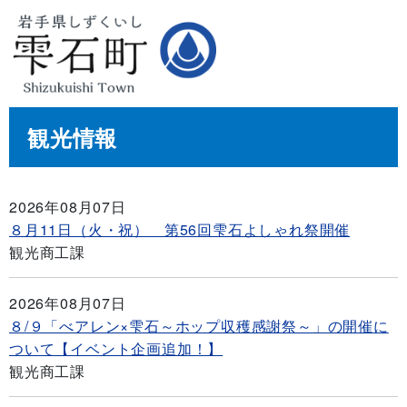
観光情報
2026年08月07日
８月11日（火・祝） 第56回雫石よしゃれ祭開催
観光商工課
2026年08月07日
８/９「べアレン×雫石～ホップ収穫感謝祭～」の開催に
ついて【イベント企画追加！】
観光商工課