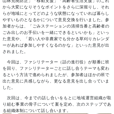
山林荒廃防止」「移動支援」「高齢者生活支援」のこれ
から大変になりそうなポイントをさらに深堀りし、それ
らが地域にとってどのような状態になっていれば暮らし
やすいものとなるかについて意見交換を行いました。参
加者からは、「ごみステーションの清掃当番と高齢者の
ごみ出しのお手伝いを一緒にできるといいかも」といっ
た意見や、「若い人や非農家でも分かる草刈りカレンダ
ーがあれば参加しやすくなるのかな」といった意見が出
されました。
今回は、ファシリテーター（話の進行役）が順番に班
を回り、ファシリテーターごとに話し合うテーマも変わ
るという方法で進められましたが、参加者はほかの班で
出た意見に共感しながら、更なる意見を出し合っていま
した。
次回は、今までの話し合いをもとに地域運営組織が取
り組む事業の骨子について案を定め、次のステップであ
る組織体制について話し合います。