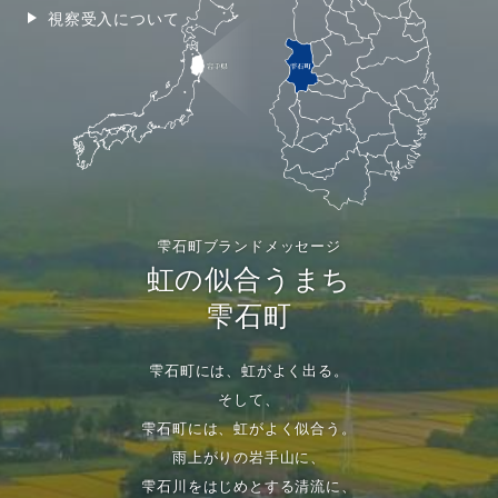
視察受入について
雫石町ブランドメッセージ
虹の似合うまち
雫石町
雫石町には、虹がよく出る。
そして、
雫石町には、虹がよく似合う。
雨上がりの岩手山に、
雫石川をはじめとする清流に、