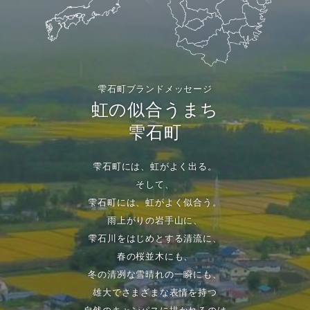
雫石町ブランドメッセージ
虹の似合うまち
雫石町
雫石町には、虹がよく出る。
そして、
雫石町には、虹がよく似合う。
雨上がりの岩手山に、
雫石川をはじめとする清流に、
春の桜並木にも、
冬の清冽な雪晴れの一瞬にも、
雄大でさまざまな表情を持つ