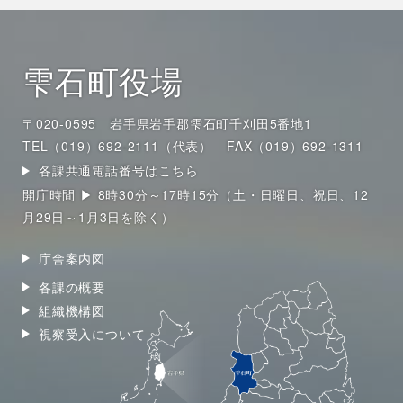
雫石町役場
〒020-0595 岩手県岩手郡雫石町千刈田5番地1
TEL（019）692-2111（代表）
FAX（019）692-1311
各課共通電話番号はこちら
開庁時間 ▶ 8時30分～17時15分（土・日曜日、祝日、12
月29日～1月3日を除く）
庁舎案内図
各課の概要
組織機構図
視察受入について