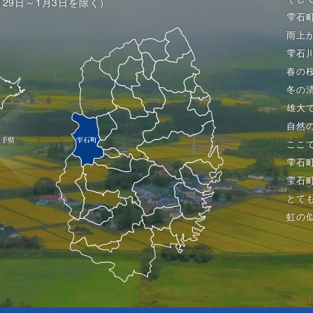
月29日～1月3日を除く）
雫石
雨上
雫石
春の
冬の
雄大
自然
ここ
雫石
雫石
とて
虹の