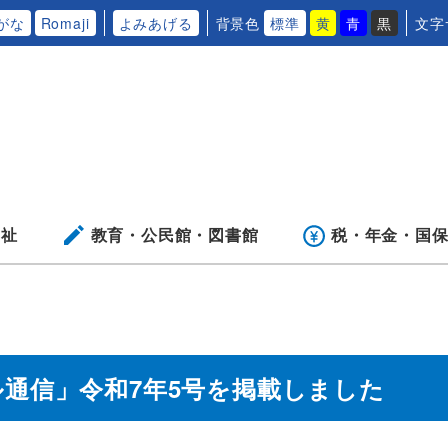
がな
Romaji
よみあげる
背景色
標準
黄
青
黒
文字
福祉
教育・公民館・
図書館
税・年金・
国
通信」令和7年5号を掲載しました