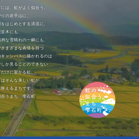
町には、虹がよく似合う。
がりの岩手山に、
川をはじめとする清流に、
桜並木にも、
清冽な雪晴れの一瞬にも、
でさまざまな表情を持つ
のキャンパスに描かれるのは
でしか見ることのできない
町だけに架かる虹。
町はそんな美しい虹が
も映えるまちです。
似合うまち 雫石町