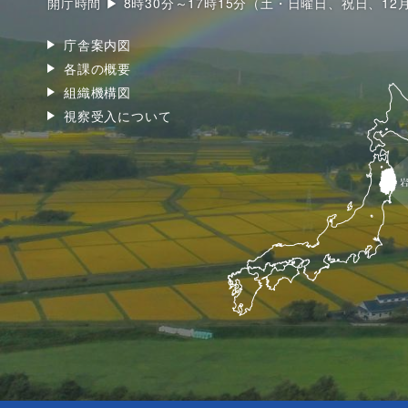
開庁時間 ▶ 8時30分～17時15分（土・日曜日、祝日、12
庁舎案内図
各課の概要
組織機構図
視察受入について