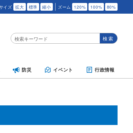
サイズ
拡大
標準
縮小
ズーム
120%
100%
80%
保
防災
イベント
行政情報