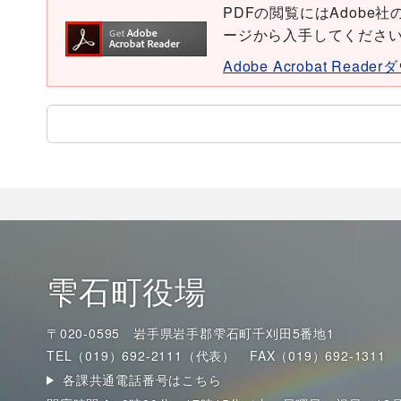
PDFの閲覧にはAdobe社の無
ージから入手してくださ
Adobe Acrobat Read
雫石町役場
〒020-0595 岩手県岩手郡雫石町千刈田5番地1
TEL（019）692-2111（代表）
FAX（019）692-1311
各課共通電話番号はこちら