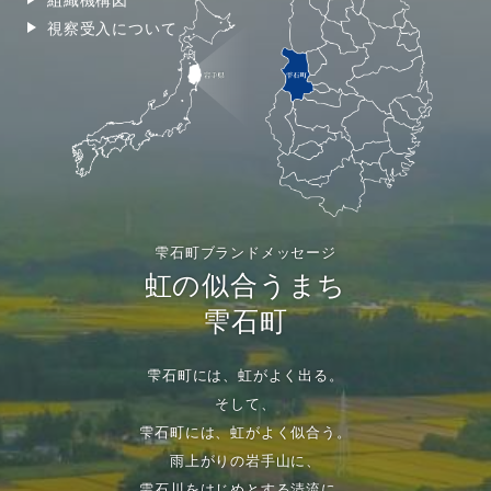
視察受入について
雫石町ブランドメッセージ
虹の似合うまち
雫石町
雫石町には、虹がよく出る。
そして、
雫石町には、虹がよく似合う。
雨上がりの岩手山に、
雫石川をはじめとする清流に、