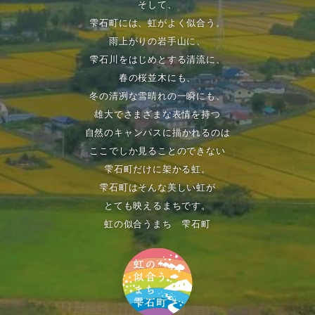
そして、
雫石町には、虹がよく似合う。
雨上がりの岩手山に、
雫石川をはじめとする清流に、
春の桜並木にも、
冬の清冽な雪晴れの一瞬にも、
雄大でさまざまな表情を持つ
自然のキャンパスに描かれるのは
ここでしか見ることのできない
雫石町だけに架かる虹。
雫石町はそんな美しい虹が
とても映えるまちです。
虹の似合うまち 雫石町