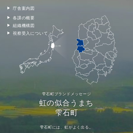
庁舎案内図
各課の概要
組織機構図
視察受入について
雫石町ブランドメッセージ
虹の似合うまち
雫石町
雫石町には、虹がよく出る。