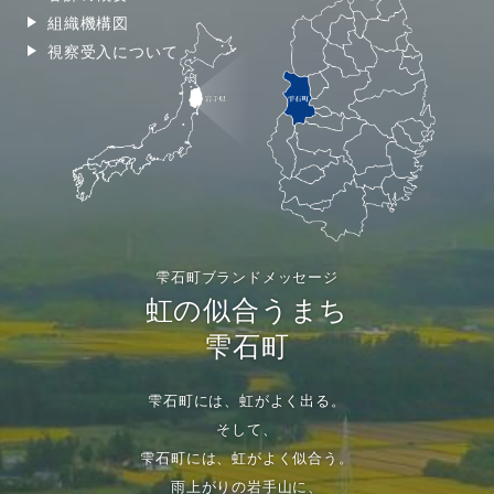
組織機構図
視察受入について
雫石町ブランドメッセージ
虹の似合うまち
雫石町
雫石町には、虹がよく出る。
そして、
雫石町には、虹がよく似合う。
雨上がりの岩手山に、