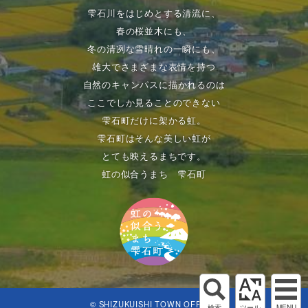
雫石川をはじめとする清流に、
春の桜並木にも、
冬の清冽な雪晴れの一瞬にも、
雄大でさまざまな表情を持つ
自然のキャンパスに描かれるのは
ここでしか見ることのできない
雫石町だけに架かる虹。
雫石町はそんな美しい虹が
とても映えるまちです。
虹の似合うまち 雫石町
© SHIZUKUISHI TOWN OFFICE.