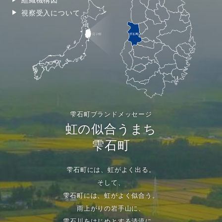
視察受入について
雫石町ブランドメッセージ
虹の似合うまち
雫石町
雫石町には、虹がよく出る。
そして、
雫石町には、虹がよく似合う。
雨上がりの岩手山に、
雫石川をはじめとする清流に、