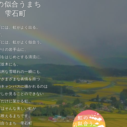
の似合うまち
雫石町
町には、虹がよく出る。
て、
町には、虹がよく似合う。
がりの岩手山に、
川をはじめとする清流に、
桜並木にも、
清冽な雪晴れの一瞬にも、
でさまざまな表情を持つ
のキャンパスに描かれるのは
でしか見ることのできない
町だけに架かる虹。
町はそんな美しい虹が
も映えるまちです。
似合うまち 雫石町