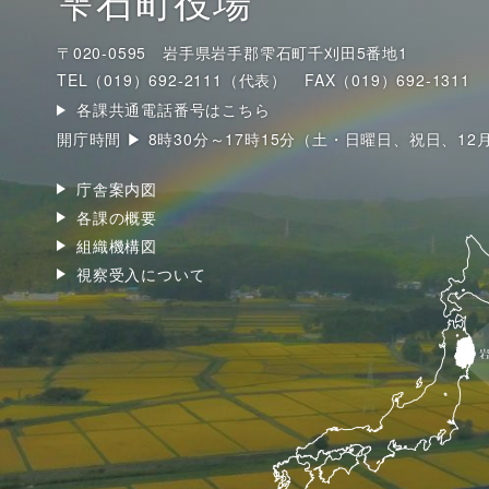
雫石町役場
〒020-0595 岩手県岩手郡雫石町千刈田5番地1
TEL（019）692-2111（代表）
FAX（019）692-1311
各課共通電話番号はこちら
開庁時間 ▶ 8時30分～17時15分（土・日曜日、祝日、12
庁舎案内図
各課の概要
組織機構図
視察受入について