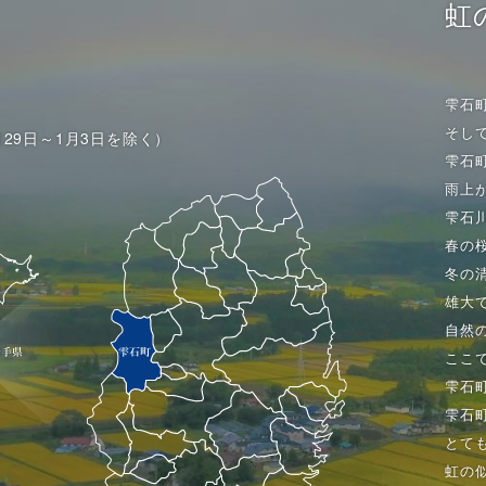
虹
雫石
そし
月29日～1月3日を除く）
雫石
雨上
雫石
春の
冬の
雄大
自然
ここ
雫石
雫石
とて
虹の