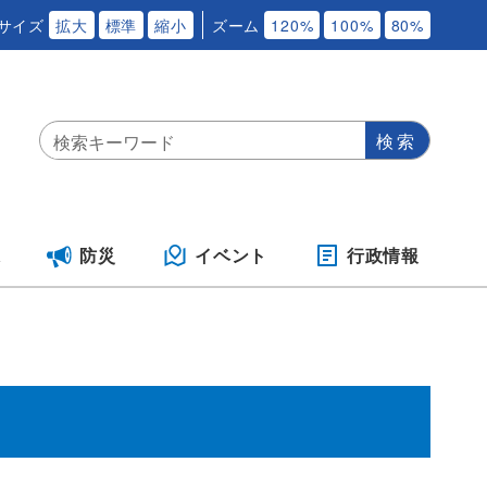
サイズ
拡大
標準
縮小
ズーム
120%
100%
80%
保
防災
イベント
行政情報