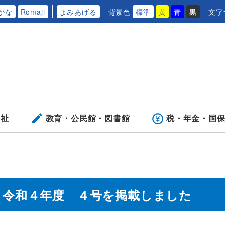
がな
Romaji
よみあげる
背景色
標準
黄
青
黒
文字
福祉
教育・公民館・
図書館
税・年金・
国
」令和４年度 ４号を掲載しました