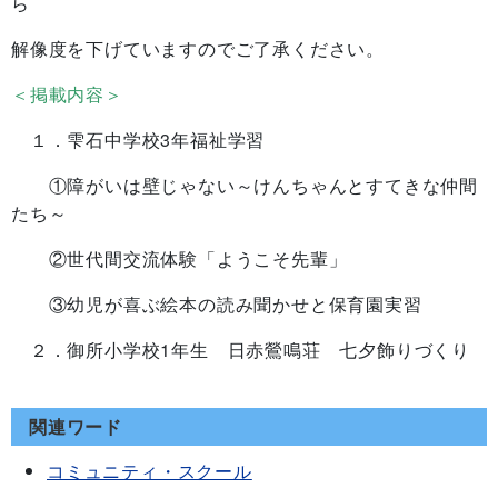
ら
解像度を下げていますのでご了承ください。
＜掲載内容＞
１．雫石中学校3年福祉学習
①障がいは壁じゃない～けんちゃんとすてきな仲間
たち～
②世代間交流体験「ようこそ先輩」
③幼児が喜ぶ絵本の読み聞かせと保育園実習
２．御所小学校1年生 日赤鶯鳴荘 七夕飾りづくり
関連ワード
コミュニティ・スクール