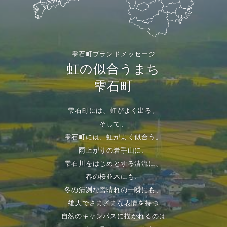
雫石町ブランドメッセージ
虹の似合うまち
雫石町
雫石町には、虹がよく出る。
そして、
雫石町には、虹がよく似合う。
雨上がりの岩手山に、
雫石川をはじめとする清流に、
春の桜並木にも、
冬の清冽な雪晴れの一瞬にも、
雄大でさまざまな表情を持つ
自然のキャンパスに描かれるのは