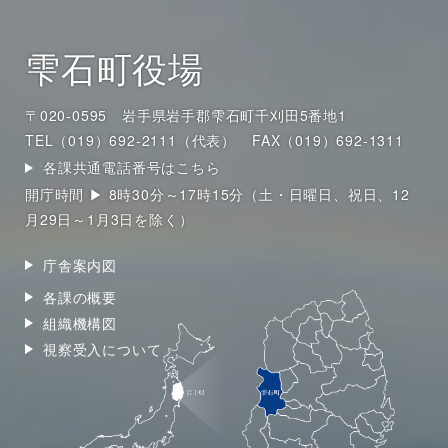
雫石町役場
〒020-0595 岩手県岩手郡雫石町千刈田5番地1
TEL（019）692-2111（代表）
FAX（019）692-1311
各課共通電話番号はこちら
開庁時間 ▶ 8時30分～17時15分（土・日曜日、祝日、12
月29日～1月3日を除く）
庁舎案内図
各課の概要
組織機構図
視察受入について