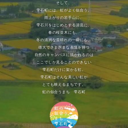
そして、
雫石町には、虹がよく似合う。
雨上がりの岩手山に、
雫石川をはじめとする清流に、
春の桜並木にも、
冬の清冽な雪晴れの一瞬にも、
雄大でさまざまな表情を持つ
自然のキャンパスに描かれるのは
ここでしか見ることのできない
雫石町だけに架かる虹。
雫石町はそんな美しい虹が
とても映えるまちです。
虹の似合うまち 雫石町