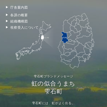
庁舎案内図
各課の概要
組織機構図
視察受入について
雫石町ブランドメッセージ
虹の似合うまち
雫石町
雫石町には、虹がよく出る。