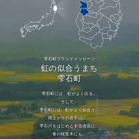
雫石町ブランドメッセージ
虹の似合うまち
雫石町
雫石町には、虹がよく出る。
そして、
雫石町には、虹がよく似合う。
雨上がりの岩手山に、
雫石川をはじめとする清流に、
春の桜並木にも、