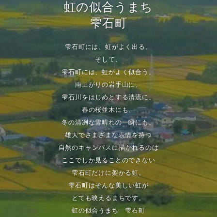
虹の似合うまち
雫石町
雫石町には、虹がよく出る。
そして、
雫石町には、虹がよく似合う。
雨上がりの岩手山に、
雫石川をはじめとする清流に、
春の桜並木にも、
冬の清冽な雪晴れの一瞬にも、
雄大でさまざまな表情を持つ
自然のキャンパスに描かれるのは
ここでしか見ることのできない
雫石町だけに架かる虹。
雫石町はそんな美しい虹が
とても映えるまちです。
虹の似合うまち 雫石町