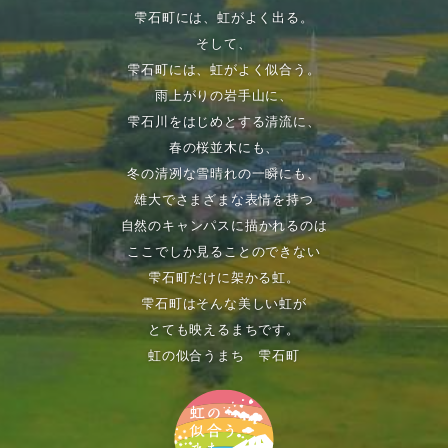
雫石町には、虹がよく出る。
そして、
雫石町には、虹がよく似合う。
雨上がりの岩手山に、
雫石川をはじめとする清流に、
春の桜並木にも、
冬の清冽な雪晴れの一瞬にも、
雄大でさまざまな表情を持つ
自然のキャンパスに描かれるのは
ここでしか見ることのできない
雫石町だけに架かる虹。
雫石町はそんな美しい虹が
とても映えるまちです。
虹の似合うまち 雫石町