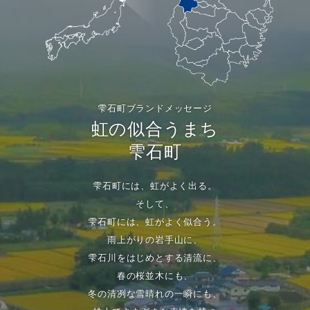
雫石町ブランドメッセージ
虹の似合うまち
雫石町
雫石町には、虹がよく出る。
そして、
雫石町には、虹がよく似合う。
雨上がりの岩手山に、
雫石川をはじめとする清流に、
春の桜並木にも、
冬の清冽な雪晴れの一瞬にも、