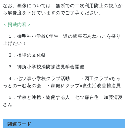
なお、画像については、無断での二次利用防止の観点か
ら解像度を下げていますのでご了承ください。
＜掲載内容＞
１．御明神小学校6年生 道の駅雫石あねっこを盛り
上げたい！
２．橋場の文化祭
３．御所小学校消防操法見学会開催
４．七ツ森小学校クラブ活動 ・図工クラブ×ちゃ
っとのーむ花の会 ・家庭科クラブ×食生活改善推進員
５．学校と連携・協働する人 七ツ森在住 加藤清夏
さん
関連ワード