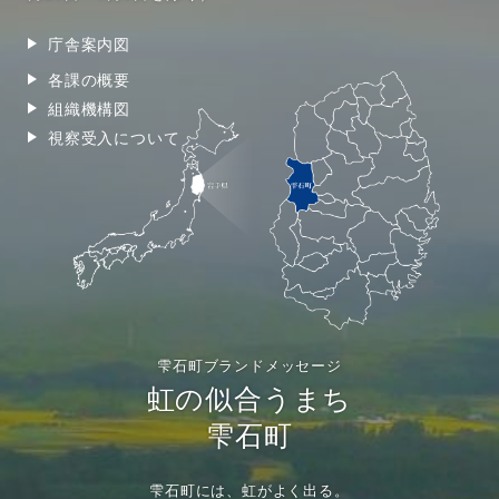
庁舎案内図
各課の概要
組織機構図
視察受入について
雫石町ブランドメッセージ
虹の似合うまち
雫石町
雫石町には、虹がよく出る。