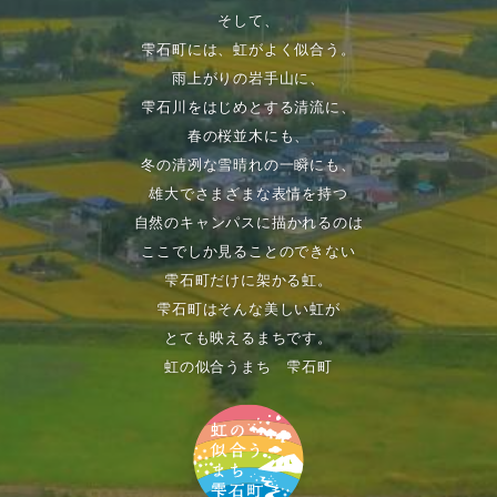
そして、
雫石町には、虹がよく似合う。
雨上がりの岩手山に、
雫石川をはじめとする清流に、
春の桜並木にも、
冬の清冽な雪晴れの一瞬にも、
雄大でさまざまな表情を持つ
自然のキャンパスに描かれるのは
ここでしか見ることのできない
雫石町だけに架かる虹。
雫石町はそんな美しい虹が
とても映えるまちです。
虹の似合うまち 雫石町