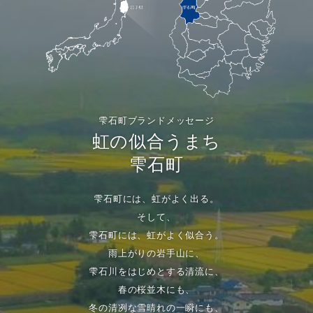
雫石町ブランドメッセージ
虹の似合うまち
雫石町
雫石町には、虹がよく出る。
そして、
雫石町には、虹がよく似合う。
雨上がりの岩手山に、
雫石川をはじめとする清流に、
春の桜並木にも、
冬の清冽な雪晴れの一瞬にも、