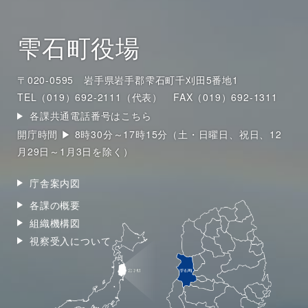
雫石町役場
〒020-0595 岩手県岩手郡雫石町千刈田5番地1
TEL（019）692-2111（代表）
FAX（019）692-1311
各課共通電話番号はこちら
開庁時間 ▶ 8時30分～17時15分（土・日曜日、祝日、12
月29日～1月3日を除く）
庁舎案内図
各課の概要
組織機構図
視察受入について