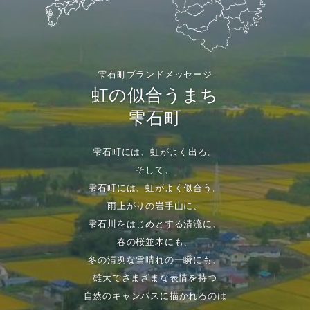
雫石町ブランドメッセージ
虹の似合うまち
雫石町
雫石町には、虹がよく出る。
そして、
雫石町には、虹がよく似合う。
雨上がりの岩手山に、
雫石川をはじめとする清流に、
春の桜並木にも、
冬の清冽な雪晴れの一瞬にも、
雄大でさまざまな表情を持つ
自然のキャンパスに描かれるのは