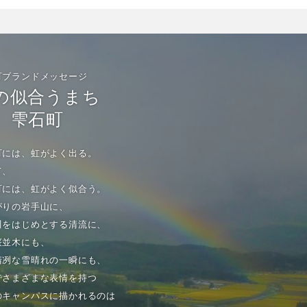
町ブランドメッセージ
の似合うまち
雫石町
町には、虹がよく出る。
て、
町には、虹がよく似合う。
がりの岩手山に、
川をはじめとする清流に、
桜並木にも、
清冽な雪晴れの一瞬にも、
でさまざまな表情を持つ
のキャンパスに描かれるのは