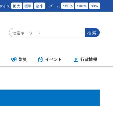
サイズ
拡大
標準
縮小
ズーム
120%
100%
80%
保
防災
イベント
行政情報