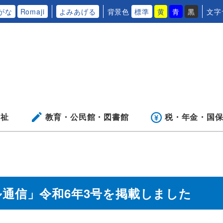
がな
Romaji
よみあげる
背景色
標準
黄
青
黒
文字
福祉
教育・公民館・
図書館
税・年金・
国
通信」令和6年3号を掲載しました