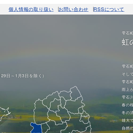
個人情報の取り扱い
お問い合わせ
RSSについて
雫石
虹
雫石
そし
月29日～1月3日を除く）
雫石
雨上
雫石
春の
冬の
雄大
自然