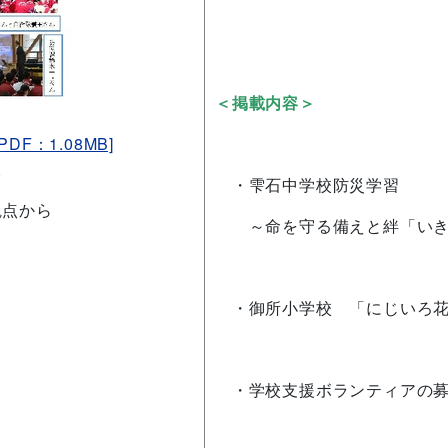
＜掲載内容＞
F：1.08MB]
。
・雫石中学校防災学習
観点から
～命を守る備えと絆「いき
・御所小学校 「にじいろ花
・学校支援ボランティアの