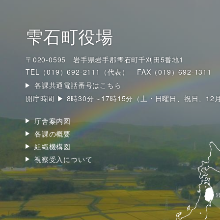
雫石町役場
〒020-0595 岩手県岩手郡雫石町千刈田5番地1
TEL（019）692-2111（代表）
FAX（019）692-1311
各課共通電話番号はこちら
開庁時間 ▶ 8時30分～17時15分（土・日曜日、祝日、12
庁舎案内図
各課の概要
組織機構図
視察受入について