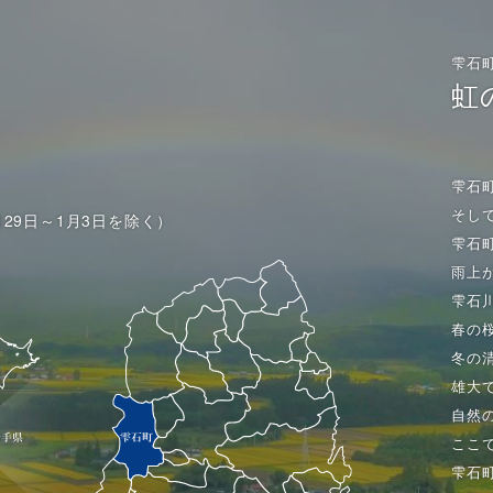
雫石
虹
雫石
そし
月29日～1月3日を除く）
雫石
雨上
雫石
春の
冬の
雄大
自然
ここ
雫石