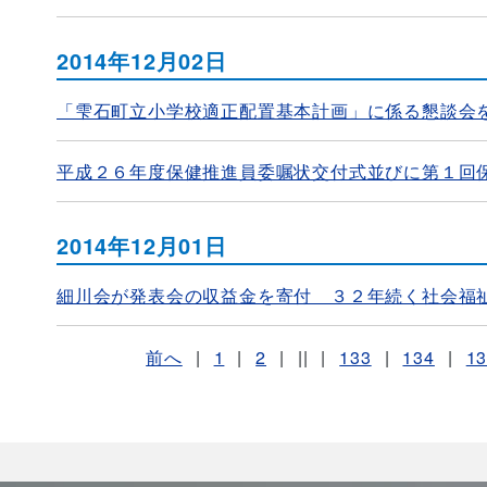
2014年12月02日
「雫石町立小学校適正配置基本計画」に係る懇談会
平成２６年度保健推進員委嘱状交付式並びに第１回
2014年12月01日
細川会が発表会の収益金を寄付 ３２年続く社会福
前へ
|
1
|
2
|
||
|
133
|
134
|
1