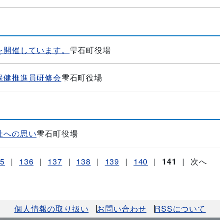
を開催しています。
雫石町役場
保健推進員研修会
雫石町役場
祉への思い
雫石町役場
35
|
136
|
137
|
138
|
139
|
140
|
141
|
次へ
個人情報の取り扱い
お問い合わせ
RSSについて