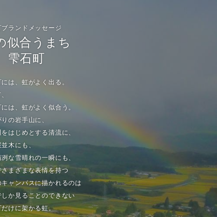
町ブランドメッセージ
の似合うまち
雫石町
町には、虹がよく出る。
て、
町には、虹がよく似合う。
がりの岩手山に、
川をはじめとする清流に、
桜並木にも、
清冽な雪晴れの一瞬にも、
でさまざまな表情を持つ
のキャンパスに描かれるのは
でしか見ることのできない
町だけに架かる虹。