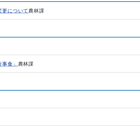
変更について
農林課
行事食」
農林課