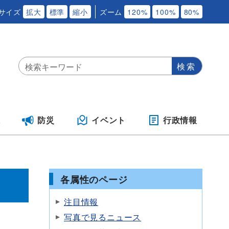
サイズ
拡大
標準
縮小
ズーム
120%
100%
80%
保
防災
イベント
行政情報
各属性のページ
注目情報
写真で見るニュース