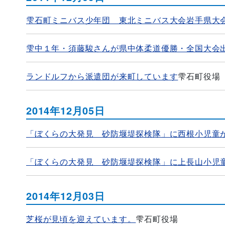
雫石町ミニバス少年団 東北ミニバス大会岩手県大
雫中１年・須藤駿さんが県中体柔道優勝・全国大会
ランドルフから派遣団が来町しています
雫石町役場
2014年12月05日
「ぼくらの大発見 砂防堰堤探検隊」に西根小児童
「ぼくらの大発見 砂防堰堤探検隊」に上長山小児
2014年12月03日
芝桜が見頃を迎えています。
雫石町役場