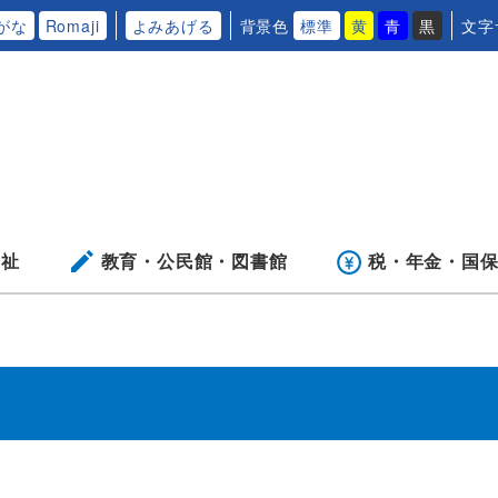
がな
Romaji
よみあげる
背景色
標準
黄
青
黒
文字
福祉
教育・公民館・
図書館
税・年金・
国