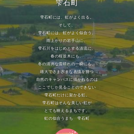
雫石町
雫石町には、虹がよく出る。
そして、
雫石町には、虹がよく似合う。
雨上がりの岩手山に、
雫石川をはじめとする清流に、
春の桜並木にも、
冬の清冽な雪晴れの一瞬にも、
雄大でさまざまな表情を持つ
自然のキャンパスに描かれるのは
ここでしか見ることのできない
雫石町だけに架かる虹。
雫石町はそんな美しい虹が
とても映えるまちです。
虹の似合うまち 雫石町