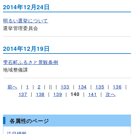
2014年12月24日
明るい選挙について
選挙管理委員会
2014年12月19日
雫石町ふるさと景観条例
地域整備課
前へ
|
1
|
2
|
||
|
133
|
134
|
135
|
136
|
137
|
138
|
139
|
140
|
141
|
次へ
各属性のページ
注目情報