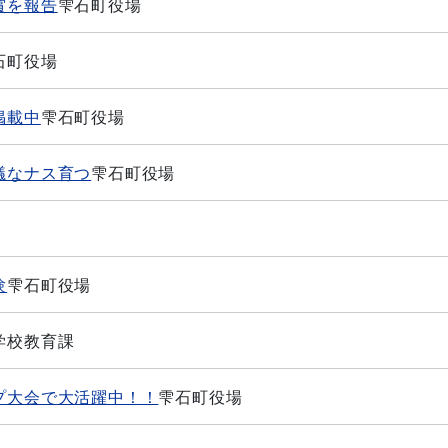
賞を報告
雫石町役場
石町役場
掲載中
雫石町役場
議なナス育つ
雫石町役場
験
雫石町役場
学校教育課
プ大会で大活躍中！！
雫石町役場