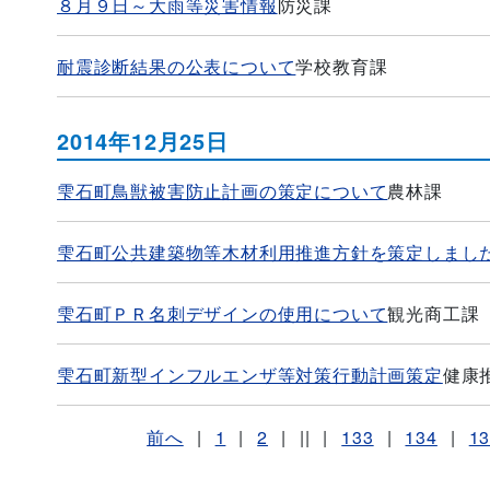
８月９日～大雨等災害情報
防災課
耐震診断結果の公表について
学校教育課
2014年12月25日
雫石町鳥獣被害防止計画の策定について
農林課
雫石町公共建築物等木材利用推進方針を策定しまし
雫石町ＰＲ名刺デザインの使用について
観光商工課
雫石町新型インフルエンザ等対策行動計画策定
健康
前へ
|
1
|
2
|
||
|
133
|
134
|
1