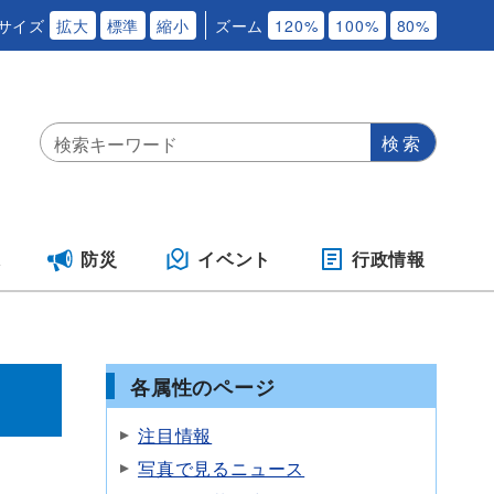
サイズ
拡大
標準
縮小
ズーム
120%
100%
80%
保
防災
イベント
行政情報
各属性のページ
注目情報
写真で見るニュース