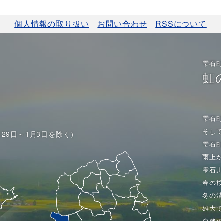
個人情報の取り扱い
お問い合わせ
RSSについて
雫石
虹
雫石
そし
月29日～1月3日を除く）
雫石
雨上
雫石
春の
冬の
雄大