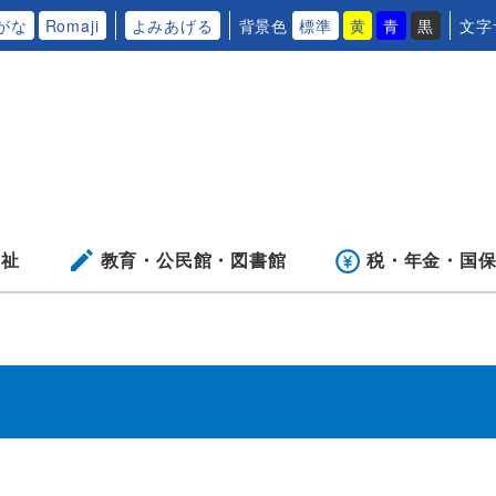
がな
Romaji
よみあげる
背景色
標準
黄
青
黒
文字
福祉
教育・公民館・
図書館
税・年金・
国