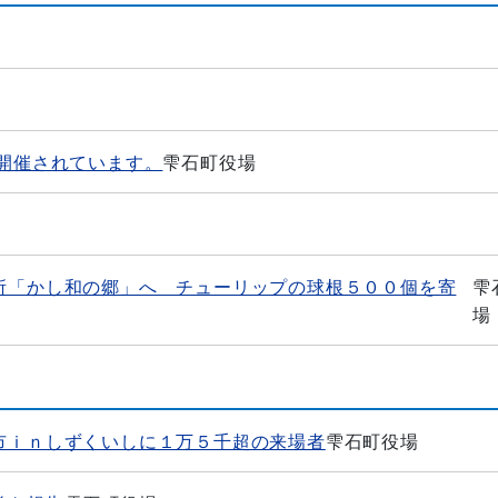
開催されています。
雫石町役場
所「かし和の郷」へ チューリップの球根５００個を寄
雫
場
市ｉｎしずくいしに１万５千超の来場者
雫石町役場