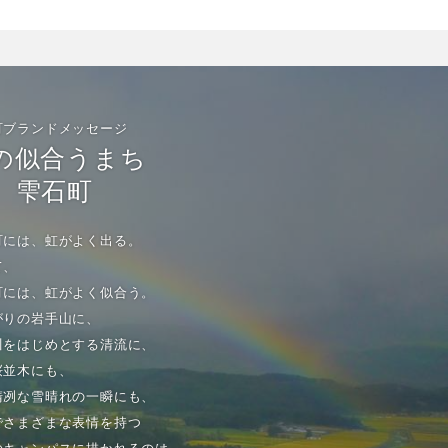
町ブランドメッセージ
の似合うまち
雫石町
町には、虹がよく出る。
て、
町には、虹がよく似合う。
がりの岩手山に、
川をはじめとする清流に、
桜並木にも、
清冽な雪晴れの一瞬にも、
でさまざまな表情を持つ