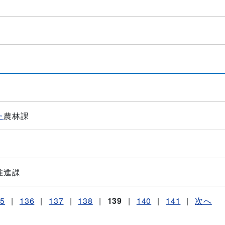
た
農林課
推進課
35
|
136
|
137
|
138
|
139
|
140
|
141
|
次へ