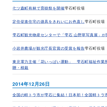
七ツ森町有林で育樹祭を開催
雫石町役場
定住促進住宅の遊具をきれいにお色直し
雫石町役場
雫石町観光物産センターで「雫石 山野草写真展」が
小岩井農場が観光庁長官賞の受賞を報告
雫石町役場
東北電力主催「花いっぱい運動」 雫石町福祉作業
贈・植栽
2014年12月26日
全国の軽トラ市が雫石に集結！日本初！全国軽トラ