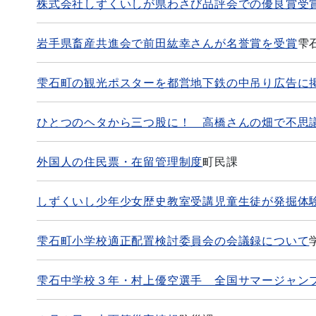
株式会社しずくいしが県わさび品評会での優良賞受
岩手県畜産共進会で前田紘幸さんが名誉賞を受賞
雫
雫石町の観光ポスターを都営地下鉄の中吊り広告に
ひとつのヘタから三つ股に！ 高橋さんの畑で不思
外国人の住民票・在留管理制度
町民課
しずくいし少年少女歴史教室受講児童生徒が発掘体
雫石町小学校適正配置検討委員会の会議録について
雫石中学校３年・村上優空選手 全国サマージャン