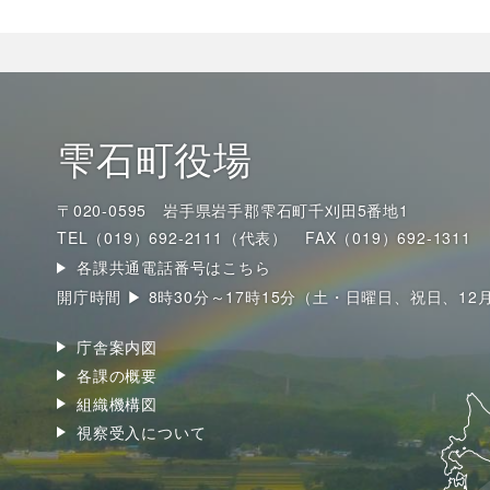
雫石町役場
〒020-0595 岩手県岩手郡雫石町千刈田5番地1
TEL（019）692-2111（代表）
FAX（019）692-1311
各課共通電話番号はこちら
開庁時間 ▶ 8時30分～17時15分（土・日曜日、祝日、12
庁舎案内図
各課の概要
組織機構図
視察受入について