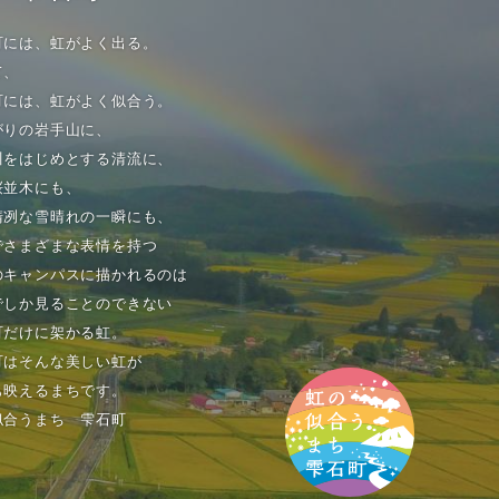
町には、虹がよく出る。
て、
町には、虹がよく似合う。
がりの岩手山に、
川をはじめとする清流に、
桜並木にも、
清冽な雪晴れの一瞬にも、
でさまざまな表情を持つ
のキャンパスに描かれるのは
でしか見ることのできない
町だけに架かる虹。
町はそんな美しい虹が
も映えるまちです。
似合うまち 雫石町