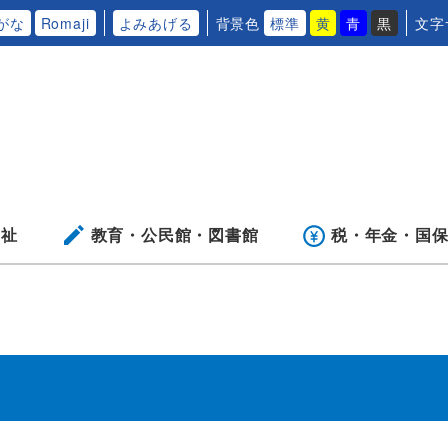
がな
Romaji
よみあげる
背景色
標準
黄
青
黒
文字
福祉
教育・公民館・
図書館
税・年金・
国