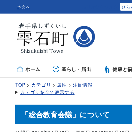
本文へ
ふりがなをつける
ひら
ホーム
暮らし・届出
健康と
TOP
カテゴリ
属性
注目情報
カテゴリを全て表示する
「総合教育会議」について