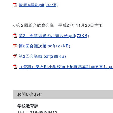
第1回会議録.pdf(215KB)
○第２回総合教育会議 平成27年11月20日実施
第2回会議結果のお知らせ.pdf(73KB)
第2回会議次第.pdf(127KB)
第2回会議録.pdf(288KB)
（資料）雫石町小学校適正配置基本計画見直し.pdf(
お問い合わせ
学校教育課
TEL
：019-692-6412