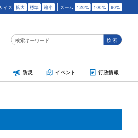
サイズ
拡大
標準
縮小
ズーム
120%
100%
80%
保
防災
イベント
行政情報