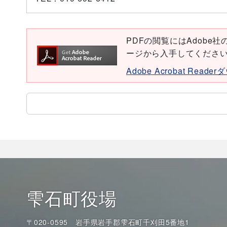
PDFの閲覧にはAdobe社の無
ージから入手してくださ
Adobe Acrobat Read
雫石町役場
〒020-0595 岩手県岩手郡雫石町千刈田5番地1