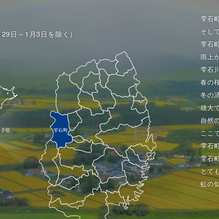
雫石
そし
月29日～1月3日を除く）
雫石
雨上
雫石
春の
冬の
雄大
自然
ここ
雫石
雫石
とて
虹の