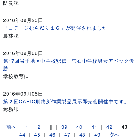
防災課
2016年09月23日
「コテージむら祭り１６」が開催されました
農林課
2016年09月06日
第17回岩手地区中学校駅伝 雫石中学校男女アベック優
勝
学校教育課
2016年09月05日
第２回CAPIC刑務所作業製品展示即売会開催中です。
総務課
前へ
|
1
|
2
|
||
|
39
|
40
|
41
|
42
|
43
|
44
|
45
|
46
|
47
|
48
|
49
|
次へ