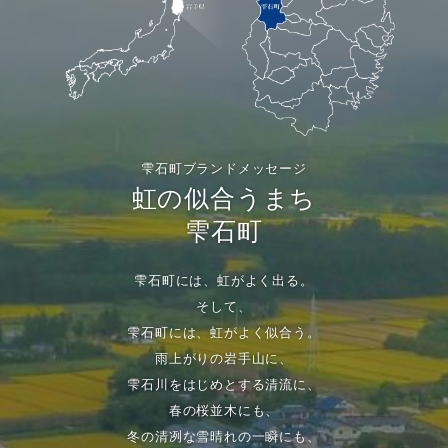
雫石町ブランドメッセージ
虹の似合うまち
雫石町
雫石町には、虹がよく出る。
そして、
雫石町には、虹がよく似合う。
雨上がりの岩手山に、
雫石川をはじめとする清流に、
春の桜並木にも、
冬の清冽な雪晴れの一瞬にも、