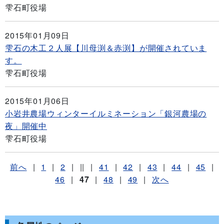
雫石町役場
2015年01月09日
雫石の木工２人展【川母渕＆赤渕】が開催されていま
す。
雫石町役場
2015年01月06日
小岩井農場ウィンターイルミネーション「銀河農場の
夜」開催中
雫石町役場
前へ
|
1
|
2
|
||
|
41
|
42
|
43
|
44
|
45
|
46
|
47
|
48
|
49
|
次へ