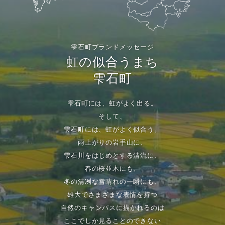
雫石町ブランドメッセージ
虹の似合うまち
雫石町
雫石町には、虹がよく出る。
そして、
雫石町には、虹がよく似合う。
雨上がりの岩手山に、
雫石川をはじめとする清流に、
春の桜並木にも、
冬の清冽な雪晴れの一瞬にも、
雄大でさまざまな表情を持つ
自然のキャンパスに描かれるのは
ここでしか見ることのできない