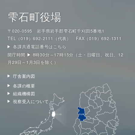
雫石町役場
〒020-0595 岩手県岩手郡雫石町千刈田5番地1
TEL（019）692-2111（代表）
FAX（019）692-1311
各課共通電話番号はこちら
開庁時間 ▶ 8時30分～17時15分（土・日曜日、祝日、12
月29日～1月3日を除く）
庁舎案内図
各課の概要
組織機構図
視察受入について