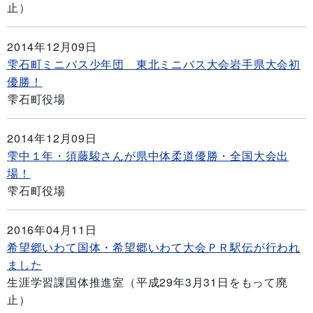
止）
2014年12月09日
雫石町ミニバス少年団 東北ミニバス大会岩手県大会初
優勝！
雫石町役場
2014年12月09日
雫中１年・須藤駿さんが県中体柔道優勝・全国大会出
場！
雫石町役場
2016年04月11日
希望郷いわて国体・希望郷いわて大会ＰＲ駅伝が行われ
ました
生涯学習課国体推進室（平成29年3月31日をもって廃
止）