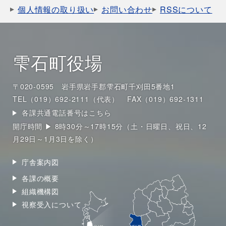
個人情報の取り扱い
お問い合わせ
RSSについて
雫石町役場
〒020-0595 岩手県岩手郡雫石町千刈田5番地1
TEL（019）692-2111（代表）
FAX（019）692-1311
各課共通電話番号はこちら
開庁時間 ▶ 8時30分～17時15分（土・日曜日、祝日、12
月29日～1月3日を除く）
庁舎案内図
各課の概要
組織機構図
視察受入について