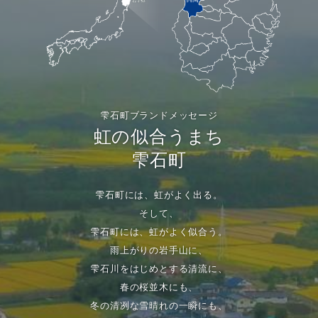
雫石町ブランドメッセージ
虹の似合うまち
雫石町
雫石町には、虹がよく出る。
そして、
雫石町には、虹がよく似合う。
雨上がりの岩手山に、
雫石川をはじめとする清流に、
春の桜並木にも、
冬の清冽な雪晴れの一瞬にも、