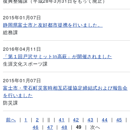
復興整備課（平成28年3月31日をもって廃止）
2015年01月07日
静岡県富士市と友好都市提携を行いました。
総務課
2016年04月11日
「第１回戸沢サミットin高萩」が開催されました
生涯文化スポーツ課
2015年01月07日
富士市・雫石町災害時相互応援協定締結式および報告会
を行いました
防災課
前へ
|
1
|
2
|
||
|
41
|
42
|
43
|
44
|
45
|
46
|
47
|
48
|
49
|
次へ