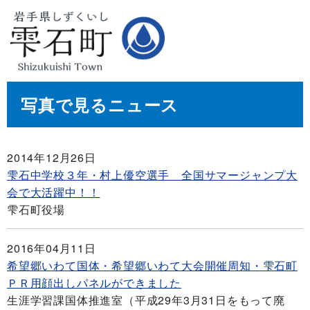
写真で見るニュース
2014年12月26日
雫石中学校３年・村上優空選手 全国サマージャンプ大
会で大活躍中！！
雫石町役場
2016年04月11日
希望郷いわて国体・希望郷いわて大会開催周知・雫石町
ＰＲ用顔出しパネルができました
生涯学習課国体推進室（平成29年3月31日をもって廃