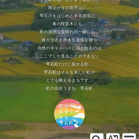
雨上がりの岩手山に、
雫石川をはじめとする清流に、
春の桜並木にも、
冬の清冽な雪晴れの一瞬にも、
雄大でさまざまな表情を持つ
自然のキャンパスに描かれるのは
ここでしか見ることのできない
雫石町だけに架かる虹。
雫石町はそんな美しい虹が
とても映えるまちです。
虹の似合うまち 雫石町