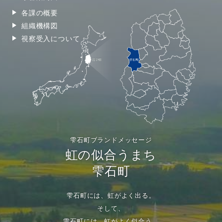
各課の概要
組織機構図
視察受入について
雫石町ブランドメッセージ
虹の似合うまち
雫石町
雫石町には、虹がよく出る。
そして、
雫石町には、虹がよく似合う。