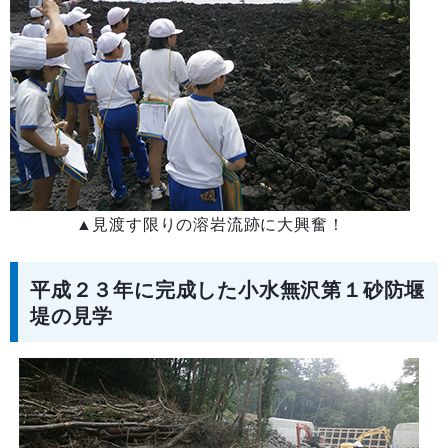
▲
見渡す限りの溶岩流跡に大興奮！
平成２３年に完成した小水無沢第１砂防堰
堤の見学