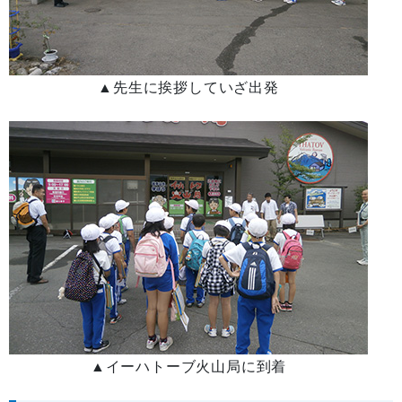
▲先生に挨拶していざ出発
▲イーハトーブ火山局に到着