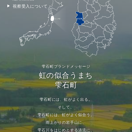
視察受入について
雫石町ブランドメッセージ
虹の似合うまち
雫石町
雫石町には、虹がよく出る。
そして、
雫石町には、虹がよく似合う。
雨上がりの岩手山に、
雫石川をはじめとする清流に、