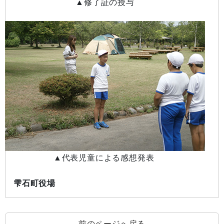
▲修了証の授与
▲
代表児童による感想発表
雫石町役場
前のページへ戻る