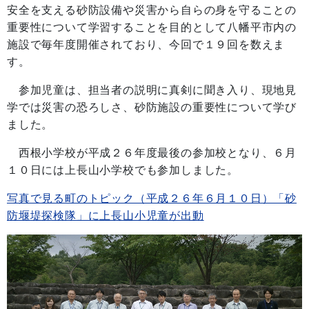
安全を支える砂防設備や災害から自らの身を守ることの
重要性について学習することを目的として八幡平市内の
施設で毎年度開催されており、今回で１９回を数えま
す。
参加児童は、担当者の説明に真剣に聞き入り、現地見
学では災害の恐ろしさ、砂防施設の重要性について学び
ました。
西根小学校が平成２６年度最後の参加校となり、６月
１０日には上長山小学校でも参加しました。
写真で見る町のトピック（平成２６年６月１０日）「砂
防堰堤探検隊」に上長山小児童が出動