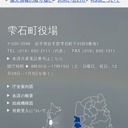
雫石町役場
〒020-0595 岩手県岩手郡雫石町千刈田5番地1
TEL（019）692-2111（代表）
FAX（019）692-1311
各課共通電話番号はこちら
開庁時間 ▶ 8時30分～17時15分（土・日曜日、祝日、12
月29日～1月3日を除く）
庁舎案内図
各課の概要
組織機構図
視察受入について