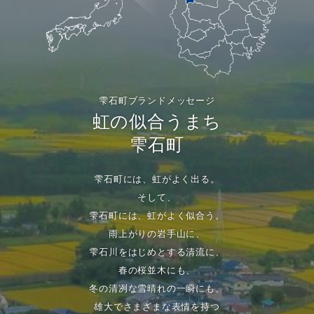
雫石町ブランドメッセージ
虹の似合うまち
雫石町
雫石町には、虹がよく出る。
そして、
雫石町には、虹がよく似合う。
雨上がりの岩手山に、
雫石川をはじめとする清流に、
春の桜並木にも、
冬の清冽な雪晴れの一瞬にも、
雄大でさまざまな表情を持つ