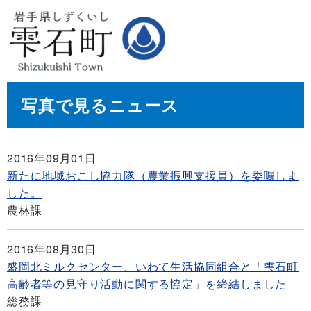
写真で見るニュース
2016年09月01日
新たに地域おこし協力隊（農業振興支援員）を委嘱しま
した。
農林課
2016年08月30日
盛岡北ミルクセンター、いわて生活協同組合と「雫石町
高齢者等の見守り活動に関する協定」を締結しました
総務課