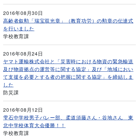
2016年08月30日
高齢者叙勲「瑞宝双光章」（教育功労）の勲章の伝達式
を行いました
学校教育課
2016年08月24日
ヤマト運輸株式会社と「災害時における物資の緊急輸送
及び物資拠点の運営等に関する協定」及び「地域におい
て支援を必要とする者の把握に関する協定」を締結しま
した
防災課
2016年08月12日
雫石中学校男子バレー部、柔道須藤さん・谷地さん 東
北中学校体育大会優勝！！
学校教育課