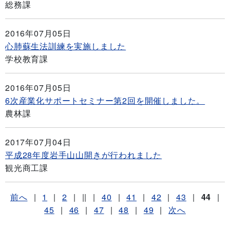
総務課
2016年07月05日
心肺蘇生法訓練を実施しました
学校教育課
2016年07月05日
6次産業化サポートセミナー第2回を開催しました。
農林課
2017年07月04日
平成28年度岩手山山開きが行われました
観光商工課
前へ
|
1
|
2
|
||
|
40
|
41
|
42
|
43
|
44
|
45
|
46
|
47
|
48
|
49
|
次へ