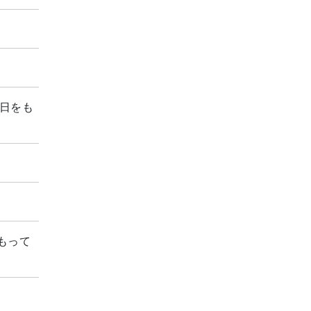
1日をも
もって