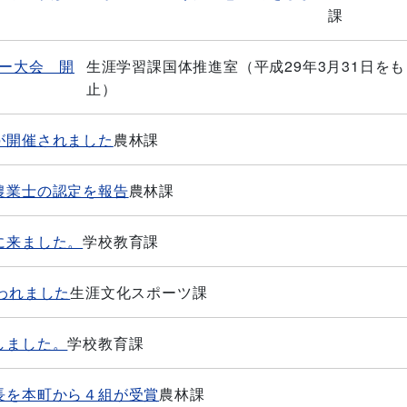
課
キー大会 開
生涯学習課国体推進室（平成29年3月31日を
止）
が開催されました
農林課
農業士の認定を報告
農林課
に来ました。
学校教育課
われました
生涯文化スポーツ課
しました。
学校教育課
長を本町から４組が受賞
農林課