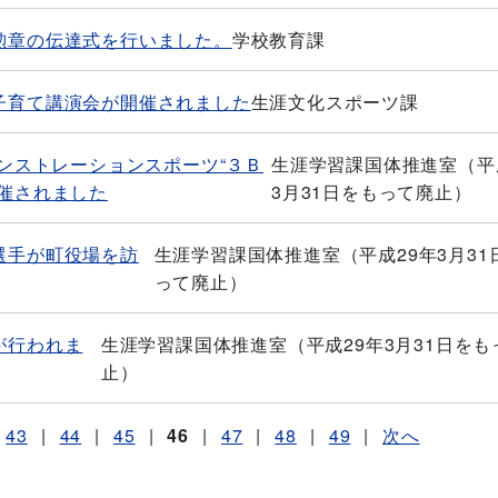
勲章の伝達式を行いました。
学校教育課
子育て講演会が開催されました
生涯文化スポーツ課
モンストレーションスポーツ“３Ｂ
生涯学習課国体推進室（平
催されました
3月31日をもって廃止）
選手が町役場を訪
生涯学習課国体推進室（平成29年3月31
って廃止）
が行われま
生涯学習課国体推進室（平成29年3月31日をも
止）
43
|
44
|
45
|
46
|
47
|
48
|
49
|
次へ