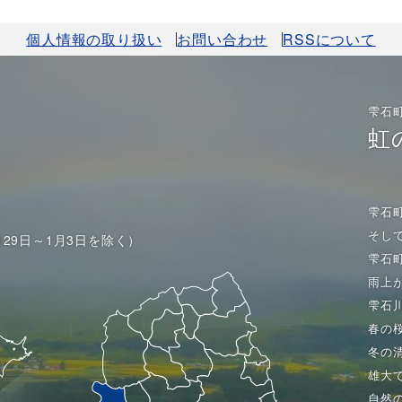
個人情報の取り扱い
お問い合わせ
RSSについて
雫石
虹
雫石
そし
月29日～1月3日を除く）
雫石
雨上
雫石
春の
冬の
雄大
自然