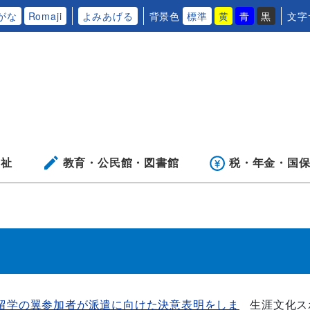
がな
Romaji
よみあげる
背景色
標準
黄
青
黒
文字
福祉
教育・公民館・
図書館
税・年金・
国
年留学の翼参加者が派遣に向けた決意表明をしま
生涯文化ス