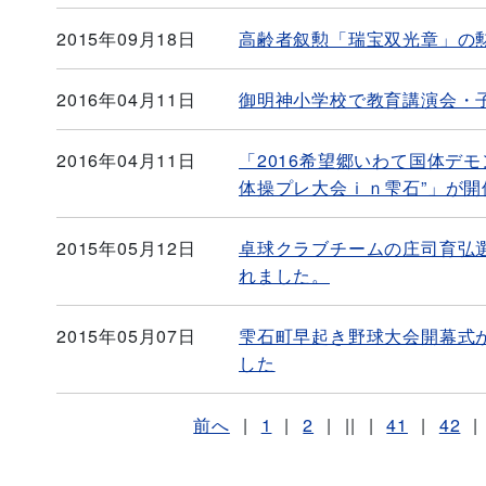
2015年09月18日
高齢者叙勲「瑞宝双光章」の
2016年04月11日
御明神小学校で教育講演会・
2016年04月11日
「2016希望郷いわて国体デ
体操プレ大会ｉｎ雫石”」が開
2015年05月12日
卓球クラブチームの庄司育弘
れました。
2015年05月07日
雫石町早起き野球大会開幕式
した
前へ
|
1
|
2
|
||
|
41
|
42
|