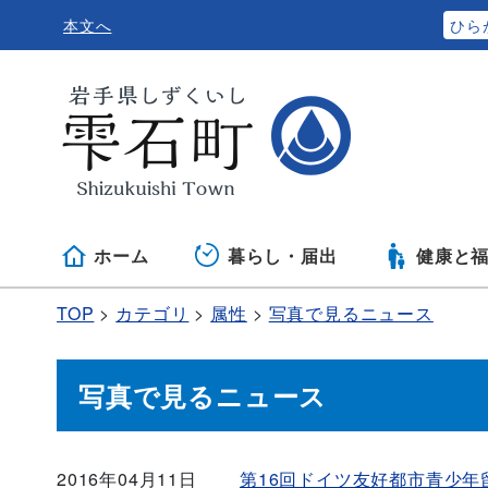
本文へ
ふりがなをつける
ひら
ホーム
暮らし・届出
健康と
TOP
カテゴリ
属性
写真で見るニュース
写真で見るニュース
2016年04月11日
第16回ドイツ友好都市青少