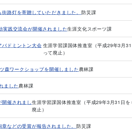
ら街路灯を寄贈していただきました。
防災課
運動実践交流会が開催されました
生涯文化スポーツ課
アバドミントン大会
生涯学習課国体推進室（平成29年3月3
って廃止）
5七ツ森ワークショップを開催しました
農林課
されました
農林課
が開催されまし
生涯学習課国体推進室（平成29年3月31日を
廃止）
銅章などの受賞が報告されました。
防災課