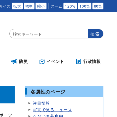
サイズ
拡大
標準
縮小
ズーム
120%
100%
80%
保
防災
イベント
行政情報
各属性のページ
注目情報
写真で見るニュース
ポーツ
ただいま募集中