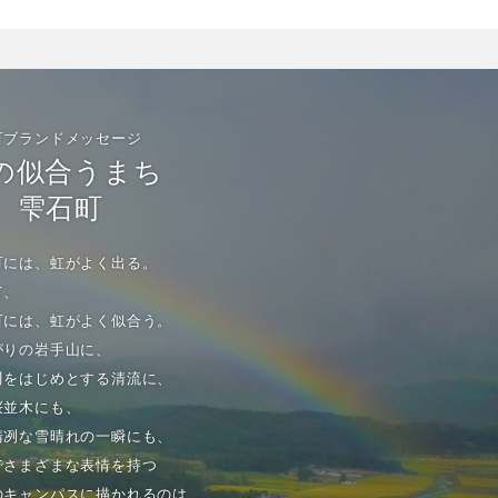
町ブランドメッセージ
の似合うまち
雫石町
町には、虹がよく出る。
て、
町には、虹がよく似合う。
がりの岩手山に、
川をはじめとする清流に、
桜並木にも、
清冽な雪晴れの一瞬にも、
でさまざまな表情を持つ
のキャンパスに描かれるのは