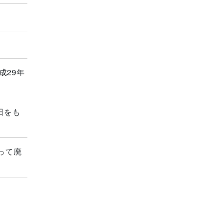
成29年
日をも
って廃