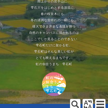
雨上がりの岩手山に、
雫石川をはじめとする清流に、
春の桜並木にも、
冬の清冽な雪晴れの一瞬にも、
雄大でさまざまな表情を持つ
自然のキャンパスに描かれるのは
ここでしか見ることのできない
雫石町だけに架かる虹。
雫石町はそんな美しい虹が
とても映えるまちです。
虹の似合うまち 雫石町