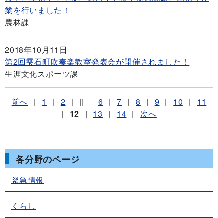
業を行いました！
農林課
2018年10月11日
第2回雫石町吹奏楽教室発表会が開催されました！
生涯文化スポーツ課
前へ
|
1
|
2
|
||
|
6
|
7
|
8
|
9
|
10
|
11
|
12
|
13
|
14
|
次へ
各分野のページ
緊急情報
くらし