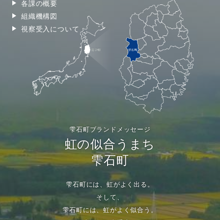
各課の概要
組織機構図
視察受入について
雫石町ブランドメッセージ
虹の似合うまち
雫石町
雫石町には、虹がよく出る。
そして、
雫石町には、虹がよく似合う。