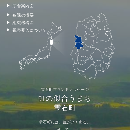
庁舎案内図
各課の概要
組織機構図
視察受入について
雫石町ブランドメッセージ
虹の似合うまち
雫石町
雫石町には、虹がよく出る。
そして、