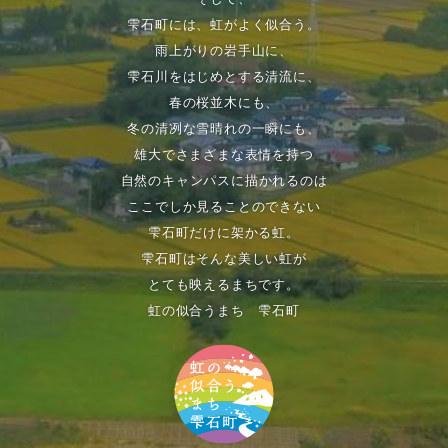
雫石町には、虹がよく似合う。
雨上がりの岩手山に、
雫石川をはじめとする清流に、
春の桜並木にも、
冬の清冽な雪晴れの一瞬にも、
雄大でさまざまな表情を持つ
自然のキャンパスに描かれるのは
ここでしか見ることのできない
雫石町だけに架かる虹。
雫石町はそんな美しい虹が
とても映えるまちです。
虹の似合うまち 雫石町