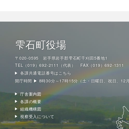
雫石町役場
〒020-0595 岩手県岩手郡雫石町千刈田5番地1
TEL（019）692-2111（代表）
FAX（019）692-1311
各課共通電話番号はこちら
開庁時間 ▶ 8時30分～17時15分（土・日曜日、祝日、12
庁舎案内図
各課の概要
組織機構図
視察受入について