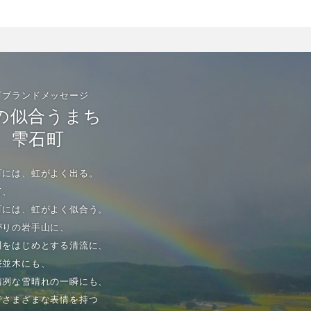
町ブランドメッセージ
の似合うまち
雫石町
町には、虹がよく出る。
て、
町には、虹がよく似合う。
がりの岩手山に、
川をはじめとする清流に、
桜並木にも、
清冽な雪晴れの一瞬にも、
でさまざまな表情を持つ