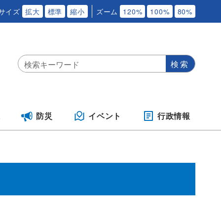
サイズ
拡大
標準
縮小
ズーム
120%
100%
80%
保
防災
イベント
行政情報