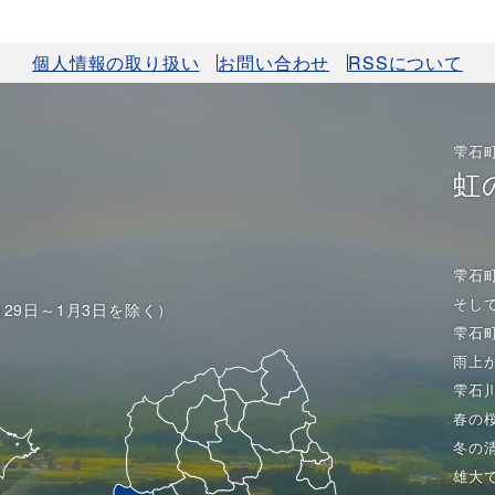
個人情報の取り扱い
お問い合わせ
RSSについて
雫石
虹
雫石
そし
月29日～1月3日を除く）
雫石
雨上
雫石
春の
冬の
雄大