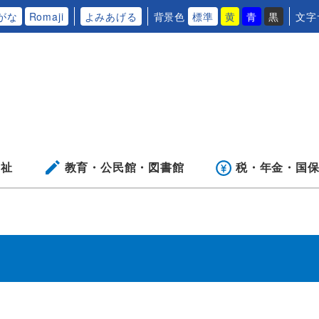
がな
Romaji
よみあげる
背景色
標準
黄
青
黒
文字
福祉
教育・公民館・
図書館
税・年金・
国