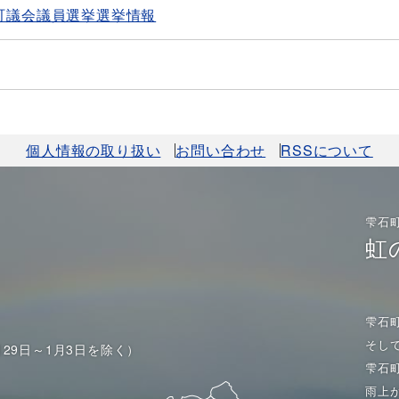
町議会議員選挙選挙情報
個人情報の取り扱い
お問い合わせ
RSSについて
雫石
虹
雫石
そし
月29日～1月3日を除く）
雫石
雨上