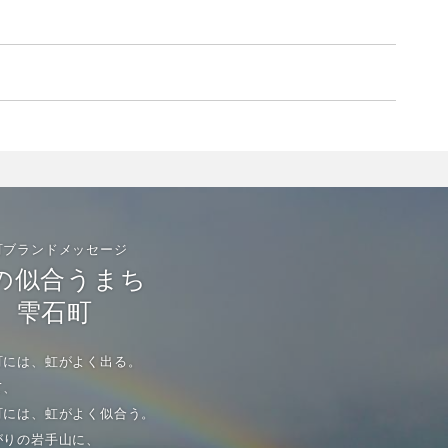
町ブランドメッセージ
の似合うまち
雫石町
町には、虹がよく出る。
て、
町には、虹がよく似合う。
がりの岩手山に、