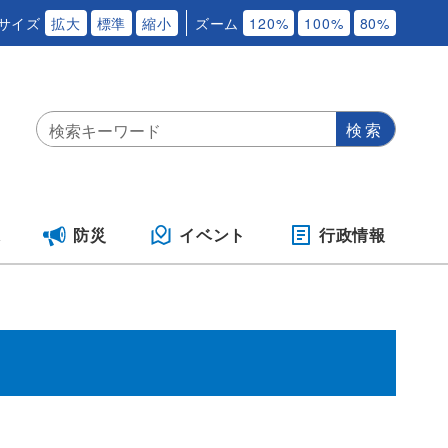
サイズ
拡大
標準
縮小
ズーム
120%
100%
80%
保
防災
イベント
行政情報