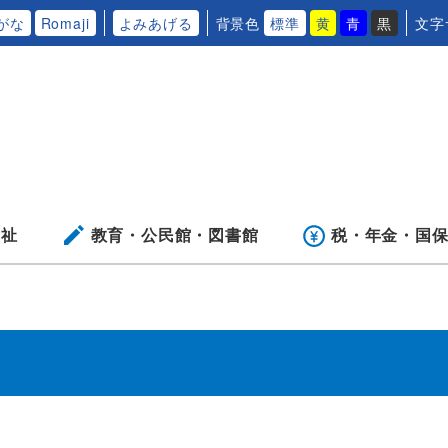
がな
Romaji
よみあげる
背景色
標準
黄
青
黒
文字
福祉
教育・公民館・
図書館
税・年金・
国